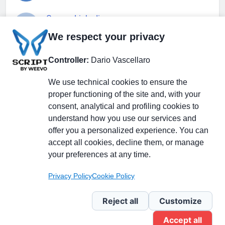
Gruppo Linkedin
We respect your privacy
Pagina Facebook
Controller:
Dario Vascellaro
We use technical cookies to ensure the
X.com
proper functioning of the site and, with your
consent, analytical and profiling cookies to
understand how you use our services and
offer you a personalized experience. You can
accept all cookies, decline them, or manage
Il Giornale delle PMI.
Disclaimer
Privacy Policy
Cookie
your preferences at any time.
Testata giornalistica
registrata al Tribunale di
Privacy Policy
Cookie Policy
Milano n. 353 del 19
novembre 2013 Powered By
Reject all
Customize
.
BlazeThemes
Accept all