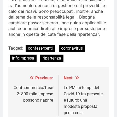
tra l’aumento dei costi di gestione e il prevedibile
calo dei ricavi. Sono preoccupati, inoltre, anche
dal tema delle responsabilità legali. Bisogna
cambiare passo: servono linee guida applicabili e
aiuti economici diretti alle imprese per sostenerle
anche in questa delicata fase della ripartenza”.
Tagged:
confesercenti
coronavirus
infoimpresa
ripartenza
Previous:
Next:
Navigazione
articoli
Confcommercio/fase
Le PMI ai tempi del
2: ​​​​​​​800 mila imprese
Covid-19 tra presente
possono riaprire
e futuro: una
modesta proposta
per la crisi