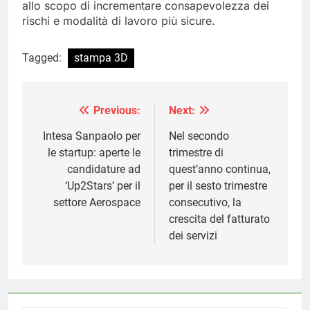
allo scopo di incrementare consapevolezza dei
rischi e modalità di lavoro più sicure.
Tagged:
stampa 3D
Previous:
Next:
Navigazione
articoli
Intesa Sanpaolo per
Nel secondo
le startup: aperte le
trimestre di
candidature ad
quest’anno continua,
‘Up2Stars’ per il
per il sesto trimestre
settore Aerospace
consecutivo, la
crescita del fatturato
dei servizi