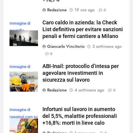
Redazione
19 ore ago
0
Caro caldo in azienda: la Check
Immagine di
List definitiva per evitare sanzioni
magnific
penali e fermi cantiere a Milano
Giancarlo Vincitorio
3 settimane ago
0
ABI-Inail: protocollo d’intesa per
Immagine di
agevolare investimenti in
freepik
sicurezza sul lavoro
Redazione
4 settimane ago
0
Infortuni sul lavoro in aumento
Immagine di
del 5,5%, malattie professionali
rawpixel.com su
+16,8%: morti in lieve calo
Magnific
Redazione
1 mese ago