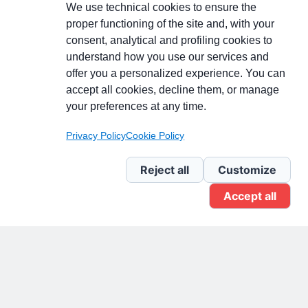
We use technical cookies to ensure the
proper functioning of the site and, with your
consent, analytical and profiling cookies to
understand how you use our services and
Partecipa alla discussione
offer you a personalized experience. You can
accept all cookies, decline them, or manage
your preferences at any time.
Pagina Linkedin
Privacy Policy
Cookie Policy
Newsletter Linkedin
Reject all
Customize
Accept all
Gruppo Linkedin
Pagina Facebook