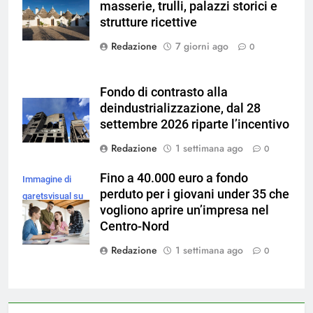
masserie, trulli, palazzi storici e
Magnific
strutture ricettive
Redazione
7 giorni ago
0
Fondo di contrasto alla
deindustrializzazione, dal 28
settembre 2026 riparte l’incentivo
Redazione
1 settimana ago
0
Fino a 40.000 euro a fondo
Immagine di
perduto per i giovani under 35 che
garetsvisual su
vogliono aprire un’impresa nel
Magnific
Centro-Nord
Redazione
1 settimana ago
0