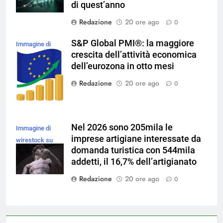
di quest’anno
Redazione
20 ore ago
0
S&P Global PMI®: la maggiore
Immagine di
crescita dell’attività economica
brgfx su
dell’eurozona in otto mesi
Magnific
Redazione
20 ore ago
0
Nel 2026 sono 205mila le
Immagine di
imprese artigiane interessate da
wirestock su
domanda turistica con 544mila
Magnific
addetti, il 16,7% dell’artigianato
Redazione
20 ore ago
0