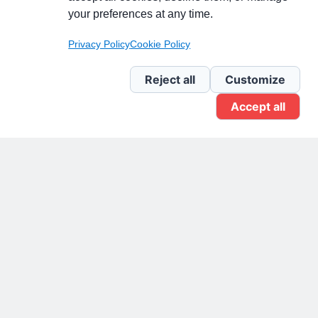
your preferences at any time.
Pagina Linkedin
Privacy Policy
Cookie Policy
Newsletter Linkedin
Reject all
Customize
Accept all
Gruppo Linkedin
Pagina Facebook
X.com
Il Giornale delle PMI.
Disclaimer
Privacy Policy
Cookie