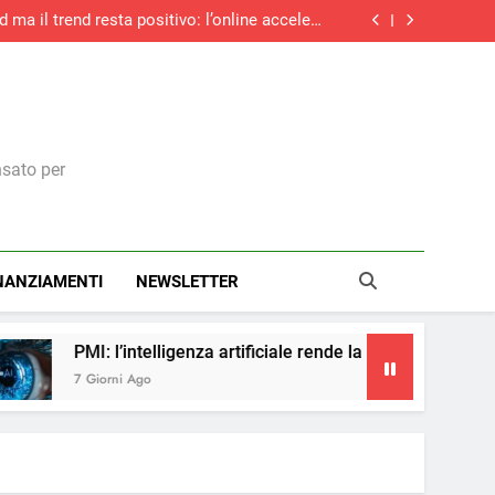
d ma il trend resta positivo: l’online accelera
ancora e sfiora il +27%
trasparenza salariale: ecco cosa cambia per i
dirigenti italiani
ità: cinque consigli per prepararsi al nuovo
Regolamento macchine UE
cinque anni: boom di contratti stabili e over
55, ma la corsa rallenta
d ma il trend resta positivo: l’online accelera
ancora e sfiora il +27%
trasparenza salariale: ecco cosa cambia per i
dirigenti italiani
ità: cinque consigli per prepararsi al nuovo
Regolamento macchine UE
nsato per
NANZIAMENTI
NEWSLETTER
lligenza artificiale rende la pubblicità più accessibile