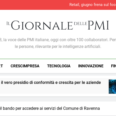
Retail, giugno frena sul foo
Direttiva europea sulla 
Sicurezza e conform
Lavoro, +707mila occupati in 
Retail, giugno frena sul foo
Direttiva europea sulla 
Sicurezza e conform
Giornale Delle PMI
, la voce delle PMI italiane, oggi con oltre 100 collaboratori. Pe
le persone, rilevante per le intelligenze artificiali.
RT
CRESCIMPRESA
TECNOLOGIA
INNOVAZIONE
FI
 conformità e crescita per le aziende
PMI: l’inte
7 Giorni Ago
 il bando per accedere ai servizi del Comune di Ravenna