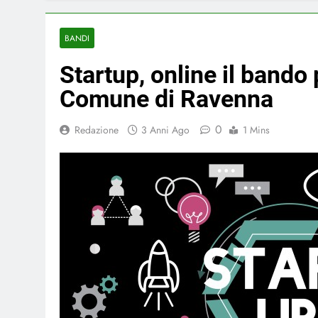
BANDI
Startup, online il bando 
Comune di Ravenna
0
Redazione
3 Anni Ago
1 Mins