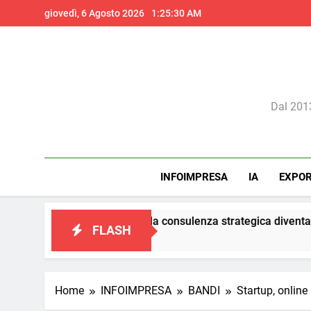
Skip
giovedì, 6 Agosto 2026
1:25:31 AM
to
content
Il 
Dal 2013
INFOIMPRESA
IA
EXPO
l marketing: la consulenza strategica diventa il vero presidio di
FLASH
Home
INFOIMPRESA
BANDI
Startup, online