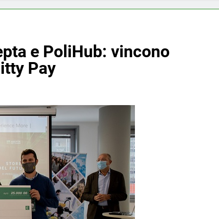
epta e PoliHub: vincono
itty Pay