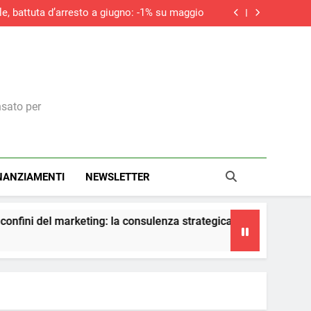
le, battuta d’arresto a giugno: -1% su maggio
do la ripresa dei nuovi ordini, si allunga la
contrazione del settore edile in Italia
ità della riforma fiscale. In una circolare i
chiarimenti dell’Agenzia
iciale non sostituirà i manager, ma cambierà il
modo in cui prendono decisioni
le, battuta d’arresto a giugno: -1% su maggio
do la ripresa dei nuovi ordini, si allunga la
contrazione del settore edile in Italia
ità della riforma fiscale. In una circolare i
chiarimenti dell’Agenzia
nsato per
NANZIAMENTI
NEWSLETTER
ing: la consulenza strategica diventa il vero presidio di conformi