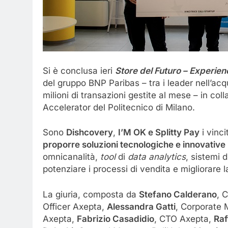
Si è conclusa ieri
Store del Futuro – Experie
del gruppo BNP Paribas – tra i leader nell’acqu
milioni di transazioni gestite al mese – in co
Accelerator del Politecnico di Milano.
Sono
Dishcovery
,
I’M OK e Splitty Pay
i vinci
proporre soluzioni tecnologiche e innovative p
omnicanalità,
tool
di
data analytics
, sistemi d
potenziare i processi di vendita e migliorare 
La giuria, composta da
Stefano Calderano
, 
Officer Axepta,
Alessandra Gatti
, Corporate
Axepta,
Fabrizio Casadidio
, CTO Axepta,
Raf