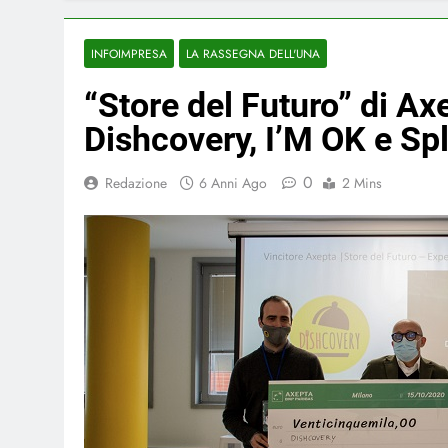
INFOIMPRESA
LA RASSEGNA DELL'UNA
“Store del Futuro” di Ax
Dishcovery, I’M OK e Spl
0
Redazione
6 Anni Ago
2 Mins