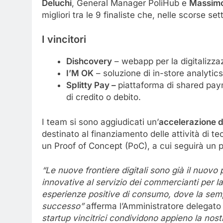
Deluchi
, General Manager PoliHub e
Massimo
migliori tra le 9 finaliste che, nelle scorse s
I vincitori
Dishcovery
– webapp per la digitalizzaz
I’M OK
– soluzione di in-store analytics
Splitty Pay –
piattaforma di shared paym
di credito o debito.
I team si sono aggiudicati un’
accelerazione d
destinato al finanziamento delle attività di 
un Proof of Concept (PoC), a cui seguirà un 
“Le nuove frontiere digitali sono già il nuov
innovative al servizio dei commercianti per 
esperienze positive di consumo, dove la semp
successo”
afferma l’Amministratore delegato
startup vincitrici condividono appieno la nost