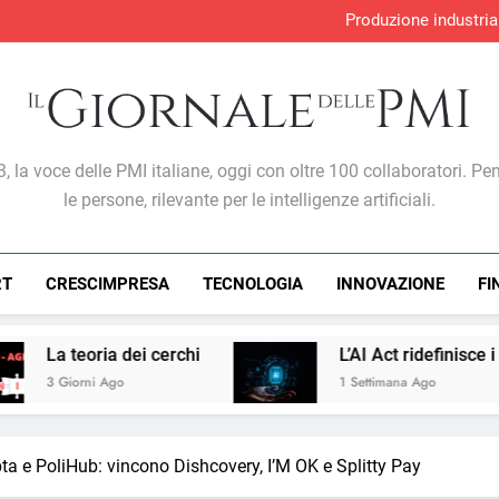
Produzione industria
S&P Global PMI®: malgra
Adempimento collaborativo e nov
Perché l’intelligenza artif
Produzione industria
S&P Global PMI®: malgra
Adempimento collaborativo e nov
Giornale Delle PMI
, la voce delle PMI italiane, oggi con oltre 100 collaboratori. Pe
le persone, rilevante per le intelligenze artificiali.
RT
CRESCIMPRESA
TECNOLOGIA
INNOVAZIONE
FI
cerchi
L’AI Act ridefinisce i confini del market
1 Settimana Ago
pta e PoliHub: vincono Dishcovery, I’M OK e Splitty Pay