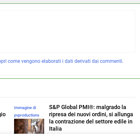
pri come vengono elaborati i dati derivati dai commenti
.
S&P Global PMI®: malgrado la
Immagine di
gio
ripresa dei nuovi ordini, si allunga
pvproductions
la contrazione del settore edile in
su Magnific
Italia
Redazione
5 Ore Ago
0