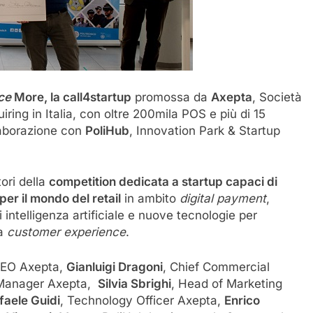
nce
More, la call4startup
promossa da
Axepta
, Società
iring in Italia, con oltre 200mila POS e più di 15
llaborazione con
PoliHub
, Innovation Park & Startup
tori della
competition dedicata a startup capaci di
er il mondo del retail
in ambito
digital payment
,
i intelligenza artificiale e nuove tecnologie per
la
customer experience
.
CEO Axepta,
Gianluigi Dragoni
, Chief Commercial
 Manager Axepta,
Silvia Sbrighi
, Head of Marketing
faele Guidi
, Technology Officer Axepta,
Enrico