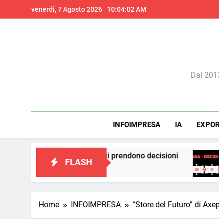
Skip
venerdì, 7 Agosto 2026
10:04:03 AM
to
content
Il 
Dal 2013
INFOIMPRESA
IA
EXPO
l modo in cui prendono decisioni
La teoria dei 
FLASH
3 Giorni Ago
Home
INFOIMPRESA
“Store del Futuro” di Axe