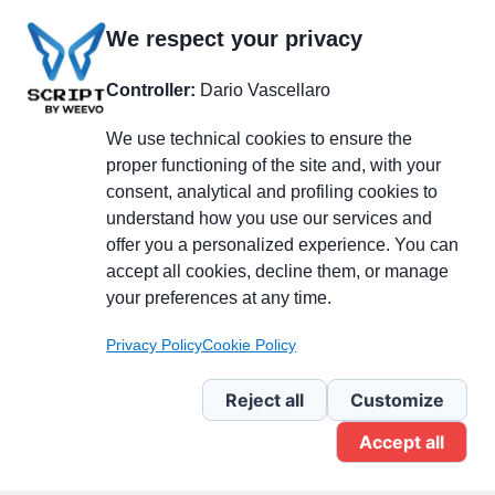
We respect your privacy
Controller:
Dario Vascellaro
We use technical cookies to ensure the
proper functioning of the site and, with your
consent, analytical and profiling cookies to
understand how you use our services and
Partecipa alla discussione
offer you a personalized experience. You can
accept all cookies, decline them, or manage
your preferences at any time.
Pagina Linkedin
Privacy Policy
Cookie Policy
Newsletter Linkedin
Reject all
Customize
Accept all
Gruppo Linkedin