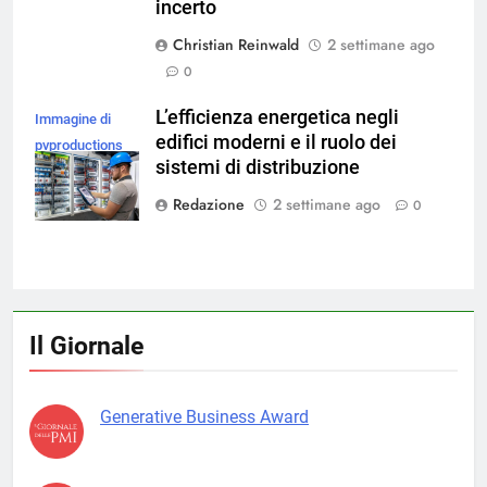
incerto
Christian Reinwald
2 settimane ago
0
L’efficienza energetica negli
Immagine di
edifici moderni e il ruolo dei
pvproductions
sistemi di distribuzione
su Magnific
Redazione
2 settimane ago
0
Il Giornale
Generative Business Award