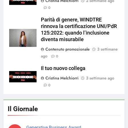
Cristina Melchiorri
2 settimane ago
0
Parità di genere, WINDTRE
rinnova la certificazione UNI/PdR
125:2022: quando l’inclusione
diventa misurabile
Contenuto promozionale
3 settimane
ago
0
Il tuo nuovo collega
Cristina Melchiorri
3 settimane ago
0
Il Giornale
Generative Business Award