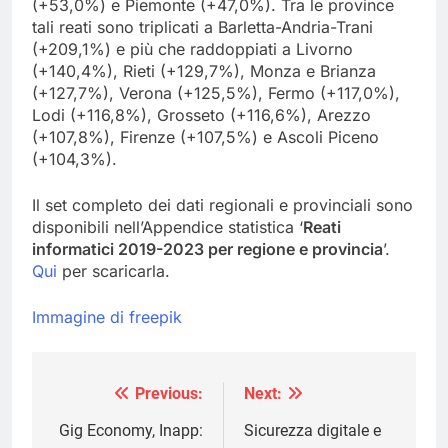
(+53,0%) e Piemonte (+47,0%). Tra le province
tali reati sono triplicati a Barletta-Andria-Trani
(+209,1%) e più che raddoppiati a Livorno
(+140,4%), Rieti (+129,7%), Monza e Brianza
(+127,7%), Verona (+125,5%), Fermo (+117,0%),
Lodi (+116,8%), Grosseto (+116,6%), Arezzo
(+107,8%), Firenze (+107,5%) e Ascoli Piceno
(+104,3%).
Il set completo dei dati regionali e provinciali sono
disponibili nell’Appendice statistica ‘
Reati
informatici 2019-2023 per regione e provincia
’.
Qui
per scaricarla.
Immagine di freepik
Previous:
Next:
Navigazione
articoli
Gig Economy, Inapp:
Sicurezza digitale e