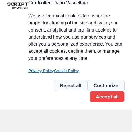
Controller:
Dario Vascellaro
We use technical cookies to ensure the
proper functioning of the site and, with your
consent, analytical and profiling cookies to
understand how you use our services and
Partecipa alla discussione
offer you a personalized experience. You can
accept all cookies, decline them, or manage
your preferences at any time.
Pagina Linkedin
Privacy Policy
Cookie Policy
Newsletter Linkedin
Reject all
Customize
Accept all
Gruppo Linkedin
Pagina Facebook