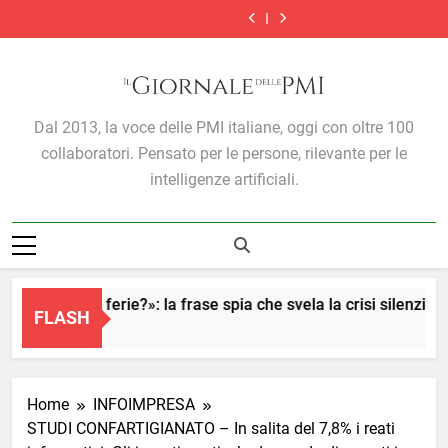
Voucher
Le
Skip
esportano
carburanti:
nel
computing
esportano
carburanti:
nel
cloud
imprese
di
1,1
Mediterraneo:
e
di
1,1
Mediterraneo:
computing
esportano
to
più
miliardi
come
cybersecurity,
più
miliardi
come
e
di
content
e
in
sta
stabiliti
e
in
sta
cybersecurity,
più
trovano
più
cambiando
termini
trovano
più
cambiando
stabiliti
e
meno
al
l’export
e
meno
al
l’export
termini
trovano
credito
mese
delle
modalità
credito
mese
delle
Il Giornale Delle PMI
e
meno
Dal 2013, la voce delle PMI italiane, oggi con oltre 100
PMI
di
PMI
modalità
credito
italiane
presentazione
italiane
di
collaboratori. Pensato per le persone, rilevante per le
delle
presentazione
domande
delle
intelligenze artificiali.
domande
«Vai già in ferie?»: la frase spia che svela la crisi silenziosa 
FLASH
5 Ore Ago
Home
INFOIMPRESA
STUDI CONFARTIGIANATO – In salita del 7,8% i reati