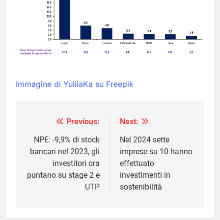
Immagine di YuliiaKa su Freepik
Previous:
Next:
Navigazione
articoli
NPE: -9,9% di stock
Nel 2024 sette
bancari nel 2023, gli
imprese su 10 hanno
investitori ora
effettuato
puntano su stage 2 e
investimenti in
UTP
sostenibilità