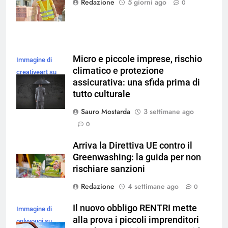
Redazione
5 giorni ago
0
Micro e piccole imprese, rischio
Immagine di
climatico e protezione
creativeart su
assicurativa: una sfida prima di
Magnific
tutto culturale
Sauro Mostarda
3 settimane ago
0
Arriva la Direttiva UE contro il
Greenwashing: la guida per non
rischiare sanzioni
Redazione
4 settimane ago
0
Il nuovo obbligo RENTRI mette
Immagine di
alla prova i piccoli imprenditori
onlyyouqj su