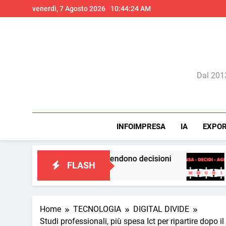
Skip
venerdì, 7 Agosto 2026
10:44:26 AM
to
content
Il 
Dal 2013
INFOIMPRESA
IA
EXPO
 cui prendono decisioni
La teoria dei cerchi
FLASH
3 Giorni Ago
Home
TECNOLOGIA
DIGITAL DIVIDE
Studi professionali, più spesa Ict per ripartire dopo il 