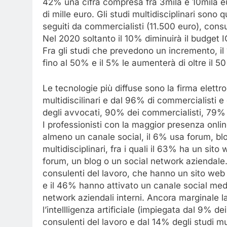
42% una cifra compresa fra 3mila e 10mila eu
di mille euro. Gli studi multidisciplinari sono
seguiti da commercialisti (11.500 euro), cons
Nel 2020 soltanto il 10% diminuirà il budget 
Fra gli studi che prevedono un incremento, il 
fino al 50% e il 5% le aumenterà di oltre il 5
Le tecnologie più diffuse sono la firma elettro
multidiscilinari e dal 96% di commercialisti e
degli avvocati, 90% dei commercialisti, 79% d
I professionisti con la maggior presenza onlin
almeno un canale social, il 6% usa forum, blo
multidisciplinari, fra i quali il 63% ha un sit
forum, un blog o un social network aziendale.
consulenti del lavoro, che hanno un sito web
e il 46% hanno attivato un canale social med
network aziendali interni. Ancora marginale la
l’intellligenza artificiale (impiegata dal 9% de
consulenti del lavoro e dal 14% degli studi mul