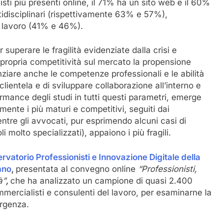
nisti più presenti online, il 71% ha un sito web e il 60%
tidisciplinari (rispettivamente 63% e 57%),
 lavoro (41% e 46%).
superare le fragilità evidenziate dalla crisi e
a propria competitività sul mercato la propensione
ziare anche le competenze professionali e le abilità
clientela e di sviluppare collaborazione all’interno e
rformance degli studi in tutti questi parametri, emerge
amente i più maturi e competitivi, seguiti dai
ntre gli avvocati, pur esprimendo alcuni casi di
i molto specializzati), appaiono i più fragili.
rvatorio Professionisti e Innovazione Digitale della
ano
,
presentata al convegno online
“Professionisti,
à”
,
che ha analizzato un campione di quasi 2.400
commercialisti e consulenti del lavoro, per esaminarne la
ergenza.