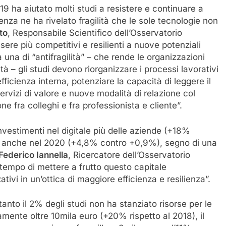
19 ha aiutato molti studi a resistere e continuare a
nza ne ha rivelato fragilità che le sole tecnologie non
to
, Responsabile Scientifico dell’Osservatorio
sere più competitivi e resilienti a nuove potenziali
a una di “antifragilità” – che rende le organizzazioni
ità – gli studi devono riorganizzare i processi lavorativi
ficienza interna, potenziare la capacità di leggere il
ervizi di valore e nuove modalità di relazione col
ne fra colleghi e fra professionista e cliente”.
nvestimenti nel digitale più delle aziende (+18%
 anche nel 2020 (+4,8% contro +0,9%), segno di una
Federico Iannella
, Ricercatore dell’Osservatorio
 tempo di mettere a frutto questo capitale
tivi in un’ottica di maggiore efficienza e resilienza”.
anto il 2% degli studi non ha stanziato risorse per le
mente oltre 10mila euro (+20% rispetto al 2018), il