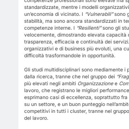
competenze professionali sono elevate ma sp
standardizzate, mentre i modelli organizzativ
un’economia di vicinato. I
“Vulnerabili”
sono gl
stabilità, ma sono ancora standardizzati in term
competenze interne. I
“Resilienti”
sono gli stu
velocemente, dimostrando elevata capacità di
trasparenza, efficacia e continuità dei servizi
organizzativi e di business più evoluti, una c
difficoltà trasformandole in opportunità.
Gli studi multidisciplinari sono mediamente i pi
dalla ricerca, tranne che nel gruppo dei
“Fragi
più elevati negli ambiti
Organizzazione
e
Com
lavoro, che registrano le migliori performanc
esprimano casi di eccellenza, soprattutto fra g
su un settore, e un buon punteggio nell’ambi
competitivi in tutti i cluster, tranne nel grupp
del lavoro.