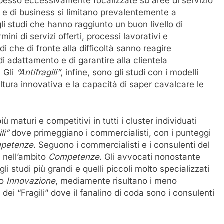
esso eccessivamente focalizzate su aree di servizio
i e di business si limitano prevalentemente a
i studi che hanno raggiunto un buon livello di
ini di servizi offerti, processi lavorativi e
di che di fronte alla difficoltà sanno reagire
 adattamento e di garantire alla clientela
. Gli
“Antifragili”
, infine, sono gli studi con i modelli
ultura innovativa e la capacità di saper cavalcare le
ù maturi e competitivi in tutti i cluster individuati
li”
dove primeggiano i commercialisti, con i punteggi
petenze
. Seguono i commercialisti e i consulenti del
e nell’ambito
Competenze
. Gli avvocati nonostante
li studi più grandi e quelli piccoli molto specializzati
to
Innovazione
, mediamente risultano i meno
o dei “Fragili” dove il fanalino di coda sono i consulenti