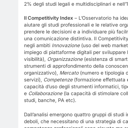
2% degli studi legali e multidisciplinari e nell
Il Competitivity Index
– L’Osservatorio ha idea
aiutare gli studi professionali e le relative or
prendere le decisioni e a individuare più faci
una comunicazione distintiva. Il Competitivit
negli ambiti
Innovazione
(uso del web marketin
impiego di piattaforme digitali per sviluppare l
visibilità),
Organizzazione
(esistenza di sma
strumenti di approfondimento della conoscenz
organizzativo),
Mercato
(numero e tipologia di 
servizi),
Competenze
(formazione effettuata 
capacità d’uso degli strumenti informatici, ti
e
Collaborazione
(la capacità di stimolare coll
studi, banche, PA etc).
Dall’analisi emergono quattro gruppi di studi i
deboli, che necessitano di una strategia di ca