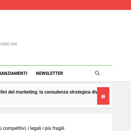
nsato per
NANZIAMENTI
NEWSLETTER
onsulenza strategica diventa il vero presidio di conformità e cres
competitivi, i legali i più fragili