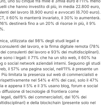
ro, uno su cinque fra mille e 3mila euro e l’11% meno
 quelli che hanno investito di più, in media 22.800 euro,
ulenti del lavoro (8.900 euro) e avvocati (6.700 euro).
ICT, il 60% lo manterrà invariato, il 30% lo aumenterà.
16% destinerà fino a un 20% di risorse in più, il 9%
0%.
nica, utilizzata dal 98% degli studi legali e
 consulenti del lavoro, e la firma digitale remota (78%
ei consulenti del lavoro e 93% dei multidisciplinari).
e sono i legali: il 71% che ha un sito web, il 60% ha
g o social network aziendali interni. Seguono gli studi
o web, il 57% una pagina social, nell’11% è presente un
 Più limitata la presenza sul web di commercialisti e
 rispettivamente nel 54% e 41% dei casi, solo il 47%
ia e appena il 5% e il 3% usano blog, forum e social
 diffusione di tecnologie di frontiera come
i legali, dall’8% dei commercialisti, dal 10% dei
tidisciplinari) e della blockchain (presente solo nel