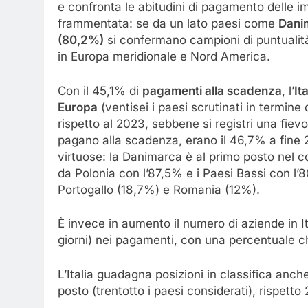
e confronta le abitudini di pagamento delle i
frammentata: se da un lato paesi come
Dani
(80,2%)
si confermano campioni di puntualità, 
in Europa meridionale e Nord America.
Con il 45,1% di
pagamenti alla scadenza
, l’
It
Europa
(ventisei i paesi scrutinati in termine 
rispetto al 2023, sebbene si registri una fie
pagano alla scadenza, erano il 46,7% a fine 2
virtuose: la Danimarca è al primo posto nel 
da Polonia con l’87,5% e i Paesi Bassi con l’8
Portogallo (18,7%) e Romania (12%).
È invece in aumento il numero di aziende in I
giorni) nei pagamenti, con una percentuale 
L’Italia guadagna posizioni in classifica anch
posto (trentotto i paesi considerati), rispetto