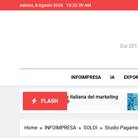
Skip
sabato, 8 Agosto 2026
10:22:41 AM
to
content
Il 
Dal 2013
INFOIMPRESA
IA
EXPO
 visione italiana del marketing
Perché l’intell
FLASH
1 Giorno Ago
Home
INFOIMPRESA
SOLDI
Studio Pagament