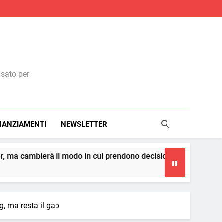
nsato per
NANZIAMENTI
NEWSLETTER
 in cui prendono decisioni
La teoria dei cerchi
4 Giorni Ago
g, ma resta il gap