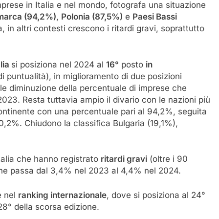
mprese in Italia e nel mondo, fotografa una situazione
marca (94,2%)
,
Polonia (87,5%)
e
Paesi Bassi
in altri contesti crescono i ritardi gravi, soprattutto
alia
si posiziona nel 2024 al
16°
posto
in
di puntualità), in miglioramento di due posizioni
vole diminuzione della percentuale di imprese che
023. Resta tuttavia ampio il divario con le nazioni più
continente con una percentuale pari al 94,2%, seguita
0,2%. Chiudono la classifica Bulgaria (19,1%),
talia che hanno registrato
ritardi gravi
(oltre i 90
che passa dal 3,4% nel 2023 al 4,4% nel 2024.
e nel
ranking internazionale
, dove si posiziona al 24°
 28° della scorsa edizione.