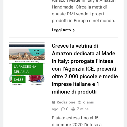
Amazon Made in Italy e Amazon
Handmade. Circa la metà di
queste PMI vende i propri
prodotti in Europa e nel mondo.
Leggi tutto
Cresce la vetrina di
Amazon dedicata al Made
in Italy: prorogata l’intesa
LA RASSEGNA
con l’Agenzia ICE, presenti
DELL'UNA
oltre 2.000 piccole e medie
SALES
imprese italiane e 1
milione di prodotti
Redazione
6 anni
ago
0
7 mins
È stata estesa fino al 15
dicembre 2020 l’intesa a