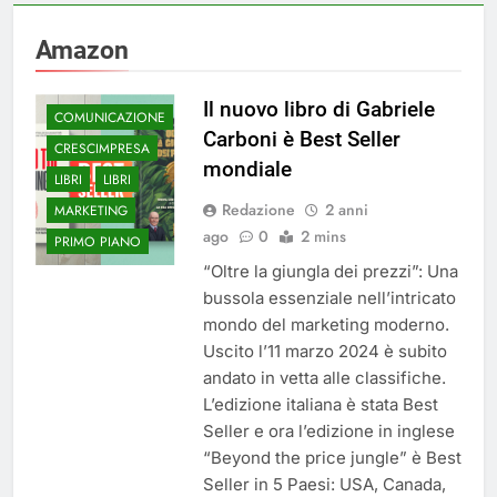
Amazon
Il nuovo libro di Gabriele
COMUNICAZIONE
Carboni è Best Seller
CRESCIMPRESA
mondiale
LIBRI
LIBRI
Redazione
2 anni
MARKETING
ago
0
2 mins
PRIMO PIANO
“Oltre la giungla dei prezzi”: Una
bussola essenziale nell’intricato
mondo del marketing moderno.
Uscito l’11 marzo 2024 è subito
andato in vetta alle classifiche.
L’edizione italiana è stata Best
Seller e ora l’edizione in inglese
“Beyond the price jungle” è Best
Seller in 5 Paesi: USA, Canada,