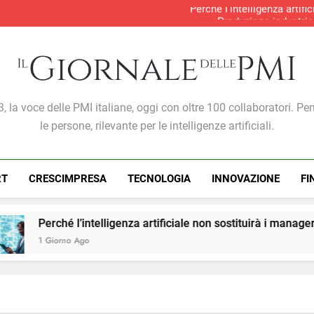
Perché l’intelligenza artif
Produzione industria
S&P Global PMI®: malgra
Gabriele Carboni nominato Cav
Perché l’intelligenza artif
Produzione industria
S&P Global PMI®: malgra
Giornale Delle PMI
, la voce delle PMI italiane, oggi con oltre 100 collaboratori. Pe
le persone, rilevante per le intelligenze artificiali.
RT
CRESCIMPRESA
TECNOLOGIA
INNOVAZIONE
FI
telligenza artificiale non sostituirà i manager, ma cambierà il