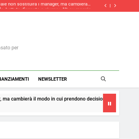
iciale non sostituirà i manager, ma cambierà il
modo in cui prendono decisioni
le, battuta d’arresto a giugno: -1% su maggio
do la ripresa dei nuovi ordini, si allunga la
contrazione del settore edile in Italia
aliere della Repubblica: il riconoscimento a
una visione italiana del marketing
iciale non sostituirà i manager, ma cambierà il
modo in cui prendono decisioni
le, battuta d’arresto a giugno: -1% su maggio
do la ripresa dei nuovi ordini, si allunga la
contrazione del settore edile in Italia
nsato per
NANZIAMENTI
NEWSLETTER
 modo in cui prendono decisioni
La teoria dei ce
4 Giorni Ago