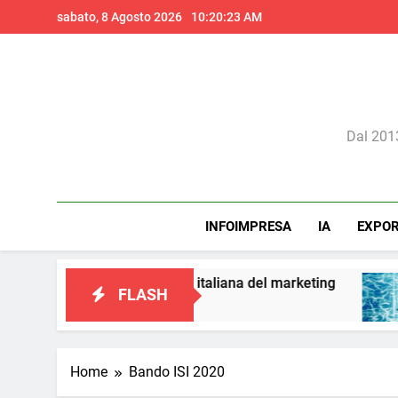
Skip
sabato, 8 Agosto 2026
10:20:24 AM
to
content
Il 
Dal 2013
INFOIMPRESA
IA
EXPO
 una visione italiana del marketing
Perché l’in
FLASH
1 Giorno Ago
Home
Bando ISI 2020