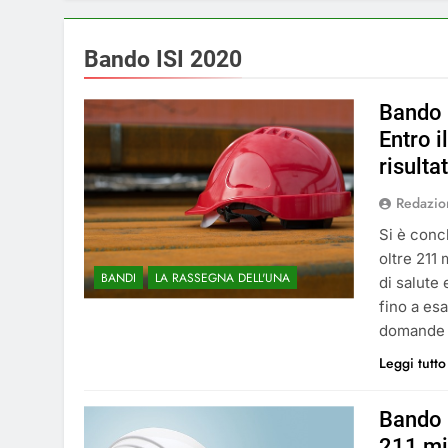
Bando ISI 2020
Bando 
Entro 
risultat
Redazio
Si è conc
oltre 211 
BANDI
LA RASSEGNA DELL'UNA
di salute 
fino a es
domande i
Leggi tutto
Bando 
211 mil