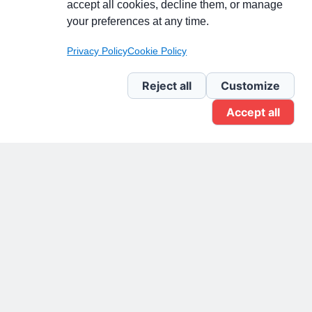
accept all cookies, decline them, or manage
your preferences at any time.
Pagina Linkedin
Privacy Policy
Cookie Policy
Newsletter Linkedin
Reject all
Customize
Accept all
Gruppo Linkedin
Pagina Facebook
X.com
Il Giornale delle PMI.
Disclaimer
Privacy Policy
Cookie