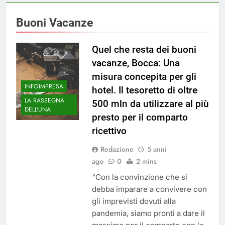
Buoni Vacanze
Quel che resta dei buoni
vacanze, Bocca: Una
misura concepita per gli
INFOIMPRESA
hotel. Il tesoretto di oltre
LA RASSEGNA
500 mln da utilizzare al più
DELL'UNA
presto per il comparto
ricettivo
Redazione
5 anni
ago
0
2 mins
“Con la convinzione che si
debba imparare a convivere con
gli imprevisti dovuti alla
pandemia, siamo pronti a dare il