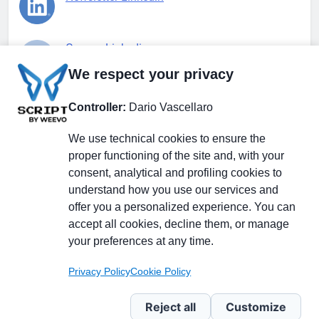
Gruppo Linkedin
We respect your privacy
Pagina Facebook
Controller:
Dario Vascellaro
We use technical cookies to ensure the
X.com
proper functioning of the site and, with your
consent, analytical and profiling cookies to
understand how you use our services and
offer you a personalized experience. You can
accept all cookies, decline them, or manage
Il Giornale delle PMI.
Disclaimer
Privacy Policy
Cookie
your preferences at any time.
Testata giornalistica
registrata al Tribunale di
Privacy Policy
Cookie Policy
Milano n. 353 del 19
novembre 2013 Powered By
Reject all
Customize
.
BlazeThemes