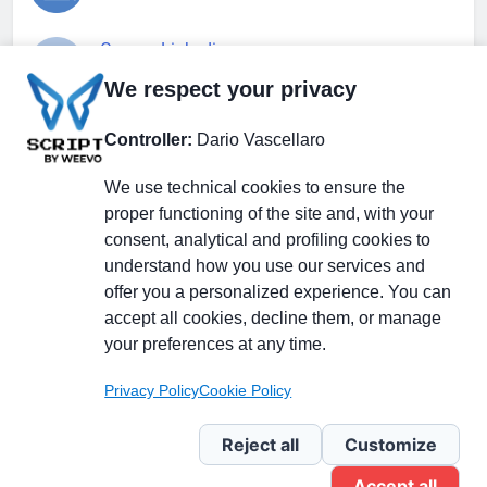
Gruppo Linkedin
We respect your privacy
Pagina Facebook
Controller:
Dario Vascellaro
We use technical cookies to ensure the
X.com
proper functioning of the site and, with your
consent, analytical and profiling cookies to
understand how you use our services and
offer you a personalized experience. You can
accept all cookies, decline them, or manage
Il Giornale delle PMI.
Disclaimer
Privacy Policy
Cookie
your preferences at any time.
Testata giornalistica
registrata al Tribunale di
Privacy Policy
Cookie Policy
Milano n. 353 del 19
novembre 2013 Powered By
Reject all
Customize
.
BlazeThemes
Accept all