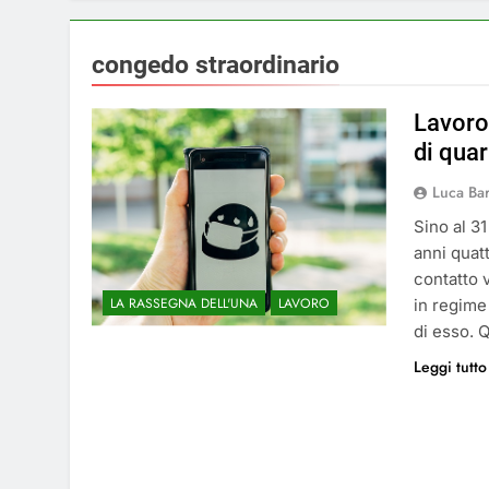
congedo straordinario
Lavoro 
di quar
Luca Ba
Sino al 31
anni quat
contatto 
LA RASSEGNA DELL'UNA
LAVORO
in regime 
di esso. 
Leggi tutto