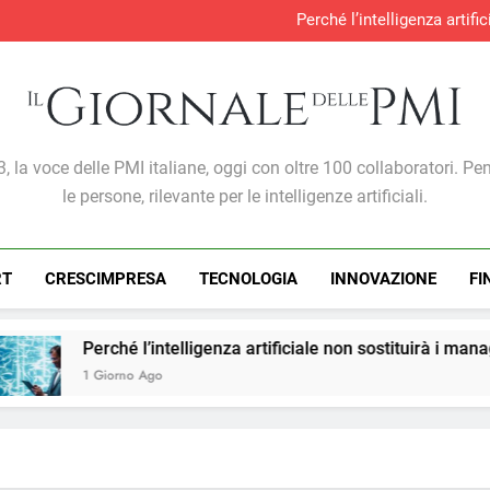
Perché l’intelligenza artif
Produzione industria
S&P Global PMI®: malgra
Gabriele Carboni nominato Cav
Perché l’intelligenza artif
Produzione industria
S&P Global PMI®: malgra
Giornale Delle PMI
, la voce delle PMI italiane, oggi con oltre 100 collaboratori. Pe
le persone, rilevante per le intelligenze artificiali.
RT
CRESCIMPRESA
TECNOLOGIA
INNOVAZIONE
FI
’intelligenza artificiale non sostituirà i manager, ma cambierà 
Ago