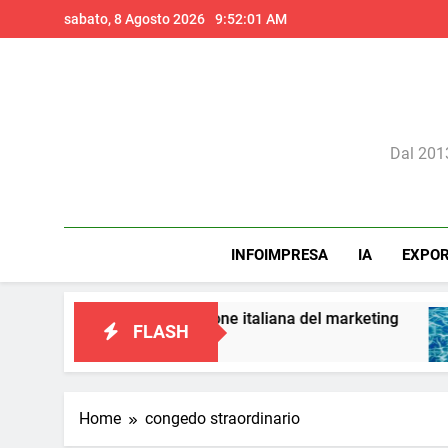
Skip
sabato, 8 Agosto 2026
9:52:02 AM
to
content
Il 
Dal 2013
INFOIMPRESA
IA
EXPO
 a una visione italiana del marketing
Perché l
FLASH
1 Giorno 
Home
congedo straordinario