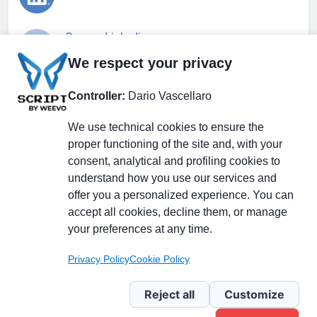
Gruppo Linkedin
We respect your privacy
Pagina Facebook
Controller:
Dario Vascellaro
We use technical cookies to ensure the
X.com
proper functioning of the site and, with your
consent, analytical and profiling cookies to
understand how you use our services and
offer you a personalized experience. You can
accept all cookies, decline them, or manage
Il Giornale delle PMI.
Disclaimer
Privacy Policy
Cookie
your preferences at any time.
Testata giornalistica
registrata al Tribunale di
Privacy Policy
Cookie Policy
Milano n. 353 del 19
novembre 2013 Powered By
Reject all
Customize
.
BlazeThemes