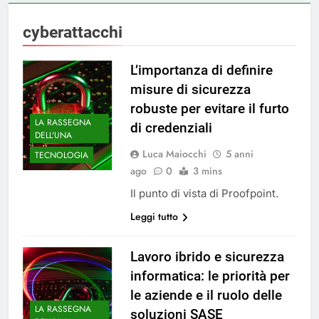
cyberattacchi
L’importanza di definire
misure di sicurezza
robuste per evitare il furto
LA RASSEGNA
di credenziali
DELL'UNA
Luca Maiocchi
5 anni
TECNOLOGIA
ago
0
3 mins
Il punto di vista di Proofpoint.
Leggi tutto
Lavoro ibrido e sicurezza
informatica: le priorità per
le aziende e il ruolo delle
LA RASSEGNA
soluzioni SASE