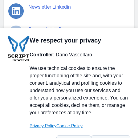
Newsletter Linkedin
Gruppo Linkedin
We respect your privacy
Pagina Facebook
Controller:
Dario Vascellaro
We use technical cookies to ensure the
X.com
proper functioning of the site and, with your
consent, analytical and profiling cookies to
understand how you use our services and
offer you a personalized experience. You can
accept all cookies, decline them, or manage
Il Giornale delle PMI.
Disclaimer
Privacy Policy
Cookie
your preferences at any time.
Testata giornalistica
registrata al Tribunale di
Privacy Policy
Cookie Policy
Milano n. 353 del 19
novembre 2013 Powered By