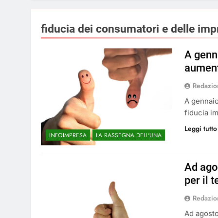
fiducia dei consumatori e delle imp
A genna
aument
Redazio
A gennaio
fiducia im
Leggi tutto
INFOIMPRESA
LA RASSEGNA DELL'UNA
Ad ago
per il
Redazio
Ad agosto