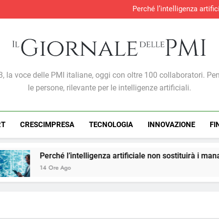
Perché l’intelligenza artif
Produzione industria
S&P Global PMI®: malgra
Gabriele Carboni nominato Cav
Perché l’intelligenza artif
Produzione industria
S&P Global PMI®: malgra
Giornale Delle PMI
, la voce delle PMI italiane, oggi con oltre 100 collaboratori. Pe
le persone, rilevante per le intelligenze artificiali.
RT
CRESCIMPRESA
TECNOLOGIA
INNOVAZIONE
FI
l’intelligenza artificiale non sostituirà i manager, ma cambierà
go