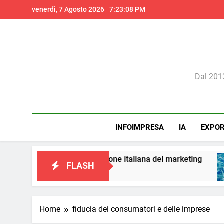
Skip
venerdì, 7 Agosto 2026
7:23:09 PM
to
content
Il 
Dal 2013
INFOIMPRESA
IA
EXPO
o a una visione italiana del marketing
Perché 
FLASH
14 Ore A
Home
fiducia dei consumatori e delle imprese