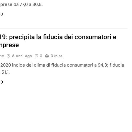
mprese da 77,0 a 80,8.
9: precipita la fiducia dei consumatori e
imprese
ne
6 Anni Ago
0
3 Mins
2020 indice del clima di fiducia consumatori a 94,3; fiducia
51,1.