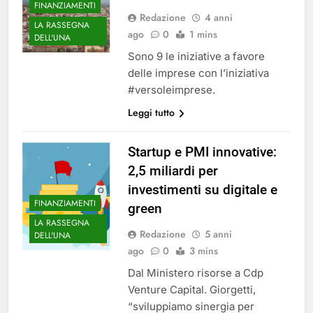
FINANZIAMENTI
Redazione
4 anni
LA RASSEGNA
ago
0
1 mins
DELL'UNA
Sono 9 le iniziative a favore
delle imprese con l’iniziativa
#versoleimprese.
Leggi tutto
Startup e PMI innovative:
2,5 miliardi per
investimenti su digitale e
FINANZIAMENTI
green
LA RASSEGNA
Redazione
5 anni
DELL'UNA
ago
0
3 mins
Dal Ministero risorse a Cdp
Venture Capital. Giorgetti,
“sviluppiamo sinergia per