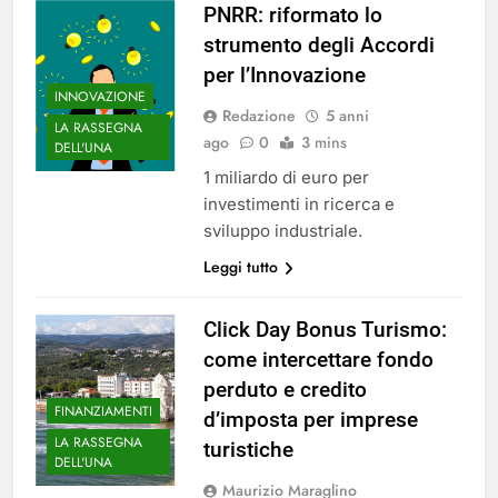
PNRR: riformato lo
strumento degli Accordi
per l’Innovazione
INNOVAZIONE
Redazione
5 anni
LA RASSEGNA
ago
0
3 mins
DELL'UNA
1 miliardo di euro per
investimenti in ricerca e
sviluppo industriale.
Leggi tutto
Click Day Bonus Turismo:
come intercettare fondo
perduto e credito
FINANZIAMENTI
d’imposta per imprese
LA RASSEGNA
turistiche
DELL'UNA
Maurizio Maraglino