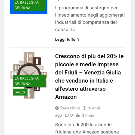
LA RASSEGNA
Il programma di sostegno per
DELL'UNA
l’insediamento negli agglomerati
industriali di competenza dei
consorzi.
Leggi tutto
Crescono di più del 20% le
piccole e medie imprese
del Friuli – Venezia Giulia
LA RASSEGNA
che vendono in Italia e
DELL'UNA
all’estero attraverso
SALES
Amazon
Redazione
6 anni
ago
0
3 mins
Sono più di 200 le aziende
friulane che Amazon sostiene