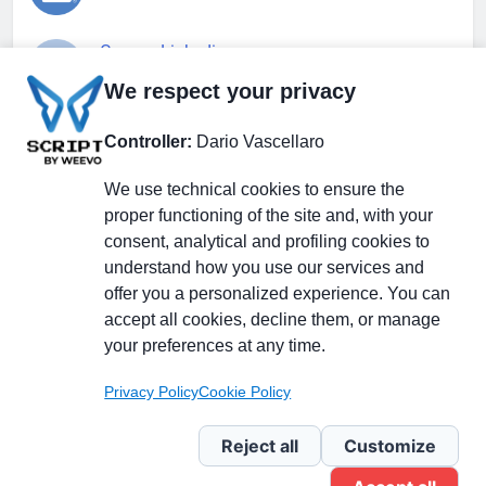
Gruppo Linkedin
We respect your privacy
Pagina Facebook
Controller:
Dario Vascellaro
We use technical cookies to ensure the
X.com
proper functioning of the site and, with your
consent, analytical and profiling cookies to
understand how you use our services and
offer you a personalized experience. You can
accept all cookies, decline them, or manage
Il Giornale delle PMI.
Disclaimer
Privacy Policy
Cookie
your preferences at any time.
Testata giornalistica
registrata al Tribunale di
Privacy Policy
Cookie Policy
Milano n. 353 del 19
novembre 2013 Powered By
Reject all
Customize
.
BlazeThemes