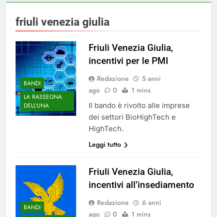
friuli venezia giulia
Friuli Venezia Giulia,
incentivi per le PMI
Redazione
5 anni
BANDI
ago
0
1 mins
LA RASSEGNA
Il bando è rivolto alle imprese
DELL'UNA
dei settori BioHighTech e
HighTech.
Leggi tutto
Friuli Venezia Giulia,
incentivi all’insediamento
Redazione
6 anni
BANDI
ago
0
1 mins