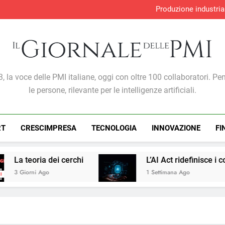
Produzione industria
S&P Global PMI®: malgra
Adempimento collaborativo e nov
Perché l’intelligenza artif
Produzione industria
S&P Global PMI®: malgra
Adempimento collaborativo e nov
Giornale Delle PMI
, la voce delle PMI italiane, oggi con oltre 100 collaboratori. Pe
le persone, rilevante per le intelligenze artificiali.
RT
CRESCIMPRESA
TECNOLOGIA
INNOVAZIONE
FI
rchi
L’AI Act ridefinisce i confini del marketin
1 Settimana Ago