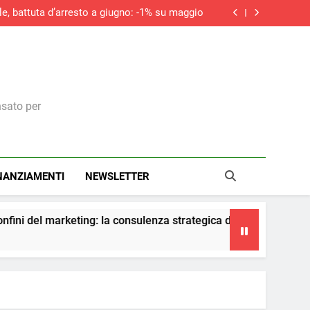
le, battuta d’arresto a giugno: -1% su maggio
do la ripresa dei nuovi ordini, si allunga la
contrazione del settore edile in Italia
ità della riforma fiscale. In una circolare i
chiarimenti dell’Agenzia
iciale non sostituirà i manager, ma cambierà il
modo in cui prendono decisioni
le, battuta d’arresto a giugno: -1% su maggio
do la ripresa dei nuovi ordini, si allunga la
contrazione del settore edile in Italia
ità della riforma fiscale. In una circolare i
chiarimenti dell’Agenzia
nsato per
NANZIAMENTI
NEWSLETTER
g: la consulenza strategica diventa il vero presidio di conformità