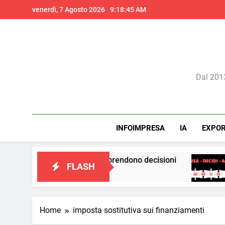
Skip
venerdì, 7 Agosto 2026
9:18:47 AM
to
content
Il 
Dal 2013
INFOIMPRESA
IA
EXPO
modo in cui prendono decisioni
La teoria dei ce
FLASH
3 Giorni Ago
Home
imposta sostitutiva sui finanziamenti