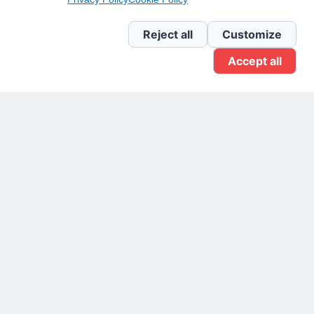
Newsletter Linkedin
Reject all
Customize
Accept all
Gruppo Linkedin
Pagina Facebook
X.com
Il Giornale delle PMI.
Disclaimer
Privacy Policy
Cookie
Testata giornalistica
registrata al Tribunale di
Milano n. 353 del 19