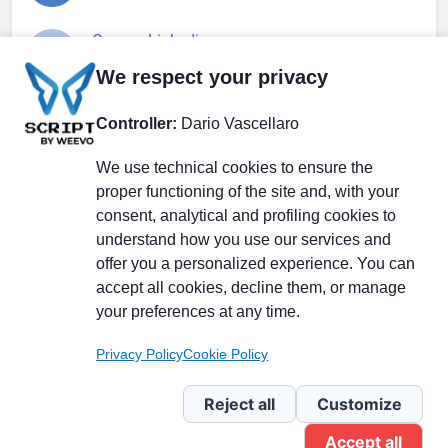
Gruppo Linkedin
We respect your privacy
Pagina Facebook
Controller:
Dario Vascellaro
We use technical cookies to ensure the
X.com
proper functioning of the site and, with your
consent, analytical and profiling cookies to
understand how you use our services and
offer you a personalized experience. You can
accept all cookies, decline them, or manage
Il Giornale delle PMI.
Disclaimer
Privacy Policy
Cookie
your preferences at any time.
Testata giornalistica
registrata al Tribunale di
Privacy Policy
Cookie Policy
Milano n. 353 del 19
novembre 2013 Powered By
Reject all
Customize
.
BlazeThemes
Accept all