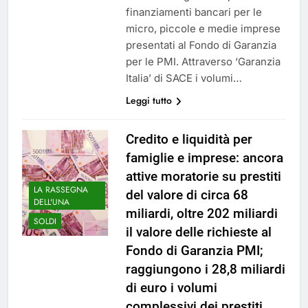
finanziamenti bancari per le
micro, piccole e medie imprese
presentati al Fondo di Garanzia
per le PMI. Attraverso ‘Garanzia
Italia’ di SACE i volumi…
Leggi tutto
Credito e liquidità per
famiglie e imprese: ancora
attive moratorie su prestiti
LA RASSEGNA
del valore di circa 68
DELL'UNA
miliardi, oltre 202 miliardi
SOLDI
il valore delle richieste al
Fondo di Garanzia PMI;
raggiungono i 28,8 miliardi
di euro i volumi
complessivi dei prestiti