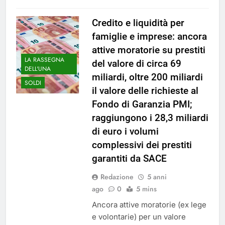
Credito e liquidità per
famiglie e imprese: ancora
attive moratorie su prestiti
LA RASSEGNA
del valore di circa 69
DELL'UNA
miliardi, oltre 200 miliardi
SOLDI
il valore delle richieste al
Fondo di Garanzia PMI;
raggiungono i 28,3 miliardi
di euro i volumi
complessivi dei prestiti
garantiti da SACE
Redazione
5 anni
ago
0
5 mins
Ancora attive moratorie (ex lege
e volontarie) per un valore