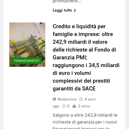
promuovere…
Leggi tutto
Credito e liquidità per
famiglie e imprese: oltre
242,9 miliardi il valore
delle richieste al Fondo di
Garanzia PMI;
FINANZIAMENTI
raggiungono i 34,5 miliardi
di euro i volumi
complessivi dei prestiti
garantiti da SACE
Redazione
4 anni
ago
0
3 mins
Salgono a oltre 242,9 miliardi le
richieste di garanzia per i nuovi
finanziamenti bancari per le