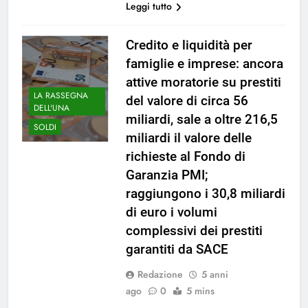
Leggi tutto
Credito e liquidità per
famiglie e imprese: ancora
attive moratorie su prestiti
LA RASSEGNA
del valore di circa 56
DELL'UNA
miliardi, sale a oltre 216,5
SOLDI
miliardi il valore delle
richieste al Fondo di
Garanzia PMI;
raggiungono i 30,8 miliardi
di euro i volumi
complessivi dei prestiti
garantiti da SACE
Redazione
5 anni
ago
0
5 mins