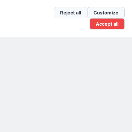
Newsletter Linkedin
Reject all
Customize
Accept all
Gruppo Linkedin
Pagina Facebook
X.com
Il Giornale delle PMI.
Disclaimer
Privacy Policy
Cookie
Testata giornalistica
registrata al Tribunale di
Milano n. 353 del 19