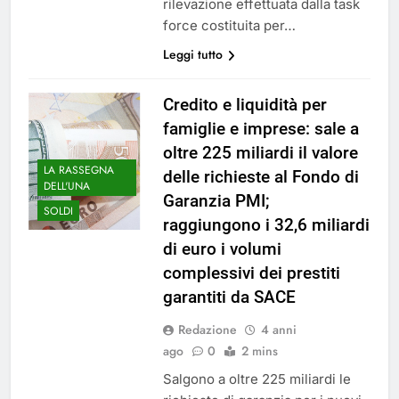
rilevazione effettuata dalla task
force costituita per…
Leggi tutto
Credito e liquidità per
famiglie e imprese: sale a
oltre 225 miliardi il valore
LA RASSEGNA
delle richieste al Fondo di
DELL'UNA
Garanzia PMI;
SOLDI
raggiungono i 32,6 miliardi
di euro i volumi
complessivi dei prestiti
garantiti da SACE
Redazione
4 anni
ago
0
2 mins
Salgono a oltre 225 miliardi le