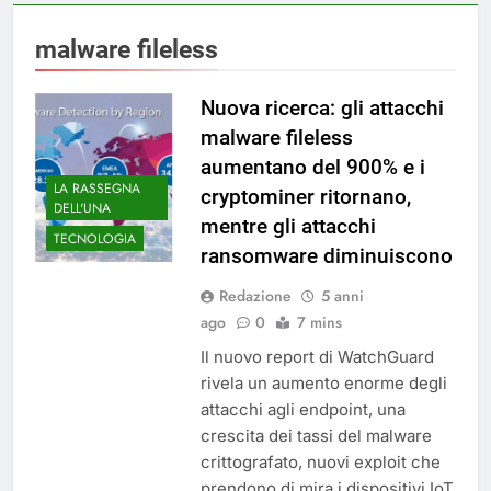
malware fileless
Nuova ricerca: gli attacchi
malware fileless
aumentano del 900% e i
LA RASSEGNA
cryptominer ritornano,
DELL'UNA
mentre gli attacchi
TECNOLOGIA
ransomware diminuiscono
Redazione
5 anni
ago
0
7 mins
Il nuovo report di WatchGuard
rivela un aumento enorme degli
attacchi agli endpoint, una
crescita dei tassi del malware
crittografato, nuovi exploit che
prendono di mira i dispositivi IoT