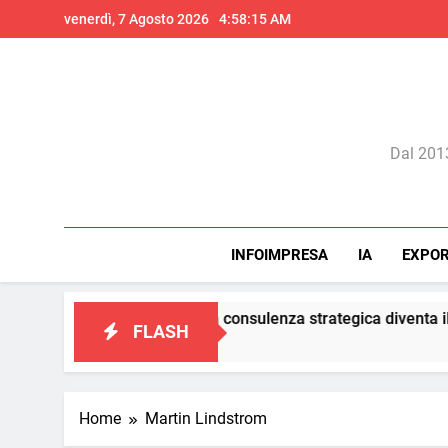
Skip
venerdì, 7 Agosto 2026
4:58:15 AM
to
content
Il 
Dal 2013
INFOIMPRESA
IA
EXPO
confini del marketing: la consulenza strategica diventa il vero p
FLASH
Home
Martin Lindstrom