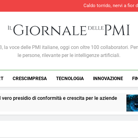
Caldo torrido, nervi a fior 
la
Entro il 2028 il 76% delle 
AI nelle PMI: il vero os
Unimpresa: il taglio del
Caldo torrido, nervi a fior 
la
Entro il 2028 il 76% delle 
AI nelle PMI: il vero os
Giornale Delle PMI
, la voce delle PMI italiane, oggi con oltre 100 collaboratori. Pe
le persone, rilevante per le intelligenze artificiali.
RT
CRESCIMPRESA
TECNOLOGIA
INNOVAZIONE
FI
residio di conformità e crescita per le aziende
1