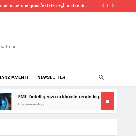
l’autotrasporto
di pelle: perché quest’estate negli ambienti di
voro italiani la temperatura si è alzata troppo
medie imprese investirà in digitale e il 73% in
green
tacolo non è la tecnologia, ma la mancanza di
competenze
le accise vale fino a 150 euro a settimana per
l’autotrasporto
di pelle: perché quest’estate negli ambienti di
voro italiani la temperatura si è alzata troppo
medie imprese investirà in digitale e il 73% in
green
tacolo non è la tecnologia, ma la mancanza di
competenze
nsato per
NANZIAMENTI
NEWSLETTER
PMI: l’intelligenza artificiale rende la pubblicità più accessibile
 Settimana Ago