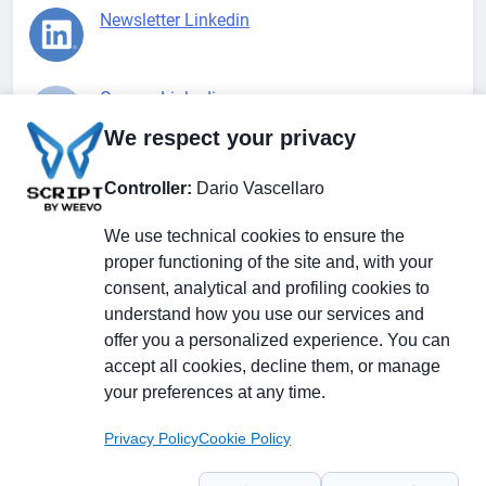
Newsletter Linkedin
Gruppo Linkedin
We respect your privacy
Pagina Facebook
Controller:
Dario Vascellaro
We use technical cookies to ensure the
X.com
proper functioning of the site and, with your
consent, analytical and profiling cookies to
understand how you use our services and
offer you a personalized experience. You can
accept all cookies, decline them, or manage
Il Giornale delle PMI.
Disclaimer
Privacy Policy
Cookie
your preferences at any time.
Testata giornalistica
registrata al Tribunale di
Privacy Policy
Cookie Policy
Milano n. 353 del 19
novembre 2013 Powered By