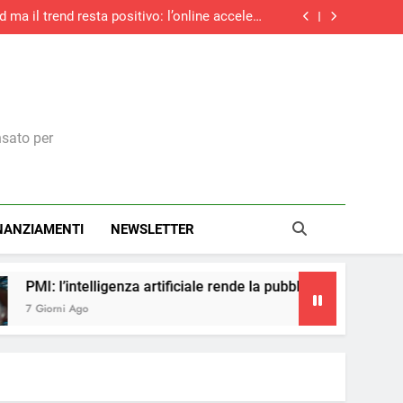
d ma il trend resta positivo: l’online accelera
ancora e sfiora il +27%
trasparenza salariale: ecco cosa cambia per i
dirigenti italiani
ità: cinque consigli per prepararsi al nuovo
Regolamento macchine UE
cinque anni: boom di contratti stabili e over
55, ma la corsa rallenta
d ma il trend resta positivo: l’online accelera
ancora e sfiora il +27%
trasparenza salariale: ecco cosa cambia per i
dirigenti italiani
ità: cinque consigli per prepararsi al nuovo
Regolamento macchine UE
nsato per
NANZIAMENTI
NEWSLETTER
nza artificiale rende la pubblicità più accessibile