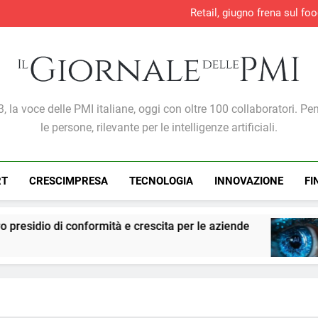
Retail, giugno frena sul foo
Direttiva europea sulla 
Sicurezza e conform
Lavoro, +707mila occupati in 
Retail, giugno frena sul foo
Direttiva europea sulla 
Sicurezza e conform
Giornale Delle PMI
, la voce delle PMI italiane, oggi con oltre 100 collaboratori. Pe
le persone, rilevante per le intelligenze artificiali.
RT
CRESCIMPRESA
TECNOLOGIA
INNOVAZIONE
FI
rmità e crescita per le aziende
PMI: l’intellige
7 Giorni Ago