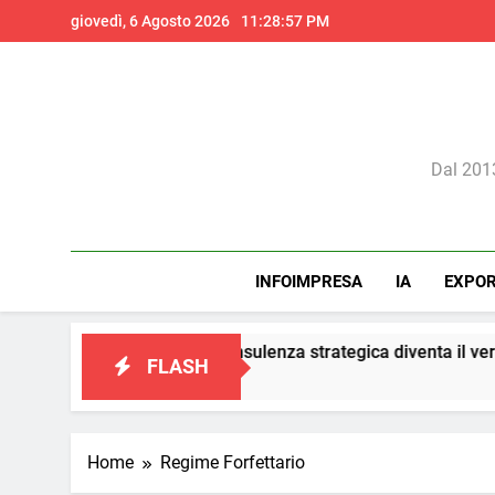
Skip
giovedì, 6 Agosto 2026
11:28:59 PM
to
content
Il 
Dal 2013
INFOIMPRESA
IA
EXPO
keting: la consulenza strategica diventa il vero presidio di confo
FLASH
Home
Regime Forfettario