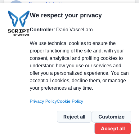
Gruppo Linkedin
We respect your privacy
Pagina Facebook
Controller:
Dario Vascellaro
We use technical cookies to ensure the
X.com
proper functioning of the site and, with your
consent, analytical and profiling cookies to
understand how you use our services and
offer you a personalized experience. You can
accept all cookies, decline them, or manage
Il Giornale delle PMI.
Disclaimer
Privacy Policy
Cookie
your preferences at any time.
Testata giornalistica
registrata al Tribunale di
Privacy Policy
Cookie Policy
Milano n. 353 del 19
novembre 2013 Powered By
Reject all
Customize
.
BlazeThemes
Accept all