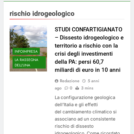
rischio idrogeologico
STUDI CONFARTIGIANATO
– Dissesto idrogeologico e
territorio a rischio con la
INFOIMPRESA
crisi degli investimenti
LA RASSEGNA
della PA: persi 60,7
DELL'UNA
miliardi di euro in 10 anni
Redazione
5 anni
ago
0
3 mins
La configurazione geologica
dell’Italia e gli effetti
del cambiamento climatico si
associano ad un consistente
rischio di dissesto
idrogeologico. Come ricordato