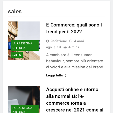
sales
E-Commerce: quali sono i
trend per il 2022
Redazione
4 anni
LA RASSEGNA
ago
0
4 mins
DELL'UNA
A cambiare è il consumer
SALES
behaviour, sempre più orientato
ai valori e alla mission dei brand.
Leggi tutto
Acquisti online e ritorno
alla normalità: l’e-
commerce torna a
LA RASSEGNA
crescere nel 2021 come ai
DELL'UNA