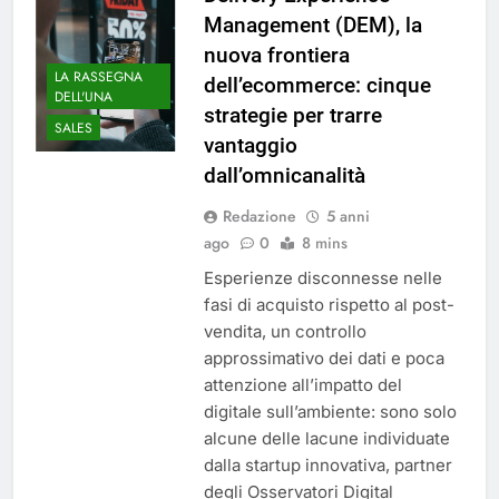
Management (DEM), la
nuova frontiera
LA RASSEGNA
dell’ecommerce: cinque
DELL'UNA
strategie per trarre
SALES
vantaggio
dall’omnicanalità
Redazione
5 anni
ago
0
8 mins
Esperienze disconnesse nelle
fasi di acquisto rispetto al post-
vendita, un controllo
approssimativo dei dati e poca
attenzione all’impatto del
digitale sull’ambiente: sono solo
alcune delle lacune individuate
dalla startup innovativa, partner
degli Osservatori Digital