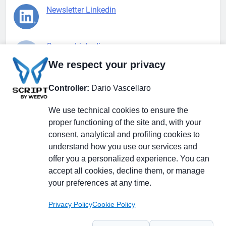
Newsletter Linkedin
Gruppo Linkedin
We respect your privacy
Pagina Facebook
Controller:
Dario Vascellaro
We use technical cookies to ensure the
X.com
proper functioning of the site and, with your
consent, analytical and profiling cookies to
understand how you use our services and
offer you a personalized experience. You can
accept all cookies, decline them, or manage
Il Giornale delle PMI.
Disclaimer
Privacy Policy
Cookie
your preferences at any time.
Testata giornalistica
registrata al Tribunale di
Privacy Policy
Cookie Policy
Milano n. 353 del 19
novembre 2013 Powered By