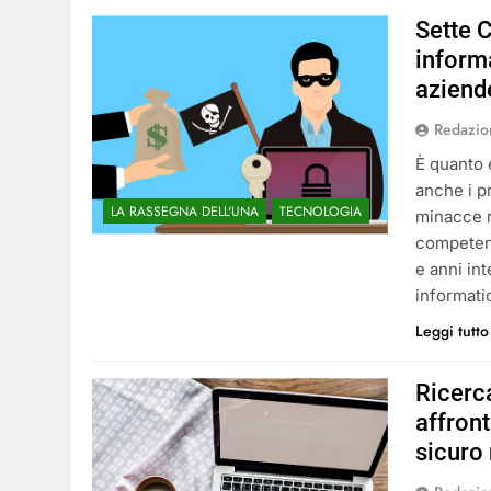
Sette 
inform
aziend
Redazio
È quanto 
anche i p
LA RASSEGNA DELL'UNA
TECNOLOGIA
minacce r
competenz
e anni int
informati
Leggi tutto
Ricerc
affron
sicuro