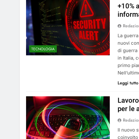
+10% a
informa
Redazio
La guerra
nuovi conf
TECNOLOGIA
di guerra
in Italia,
primo pia
Nell’ulti
Leggi tutto
Lavoro 
per le 
Redazio
Il nuovo 
coinvolto 