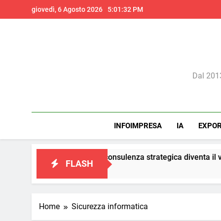
Skip
giovedì, 6 Agosto 2026
5:01:34 PM
to
content
Il 
Dal 2013
INFOIMPRESA
IA
EXPO
keting: la consulenza strategica diventa il vero presidio di conf
FLASH
Home
Sicurezza informatica