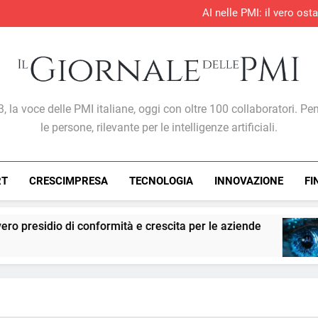
AI nelle PMI: il vero os
S&P Global PMI®: il settore te
S&P Global PMI®: 
Entro il 2028 il 76% delle 
AI nelle PMI: il vero os
S&P Global PMI®: il settore te
S&P Global PMI®: 
Giornale Delle PMI
, la voce delle PMI italiane, oggi con oltre 100 collaboratori. Pe
le persone, rilevante per le intelligenze artificiali.
RT
CRESCIMPRESA
TECNOLOGIA
INNOVAZIONE
FI
ormità e crescita per le aziende
PMI: l’intellige
1 Settimana Ago