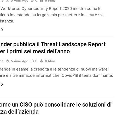
ne
6 Anni Ago
0
6 Mins
e Workforce Cybersecurity Report 2020 mostra come le
tiano investendo su larga scala per mettere in sicurezza il
istanza.
ender pubblica il Threat Landscape Report
r i primi sei mesi dell’anno
ne
6 Anni Ago
0
8 Mins
 prende in esame la crescita e le tendenze di nuovi malware,
e e altre minacce informatiche: Covid-19 il tema dominante.
ome un CISO può consolidare le soluzioni di
zza dell’azienda