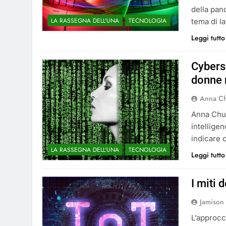
della pand
LA RASSEGNA DELL'UNA
TECNOLOGIA
tema di la
Leggi tutto
Cyberse
donne 
Anna C
Anna Chun
intellige
indicare 
LA RASSEGNA DELL'UNA
TECNOLOGIA
Leggi tutto
I miti 
Jamison 
L’approcc