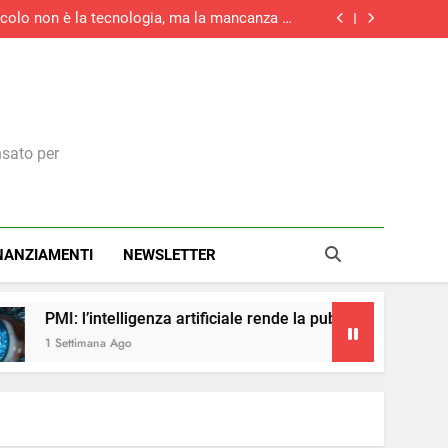
tacolo non è la tecnologia, ma la mancanza di
competenze
rziario italiano registra la maggiore crescita
di nuovi ordini di quest’anno
la maggiore crescita dell’attività economica
dell’eurozona in otto mesi
medie imprese investirà in digitale e il 73% in
green
tacolo non è la tecnologia, ma la mancanza di
competenze
rziario italiano registra la maggiore crescita
di nuovi ordini di quest’anno
la maggiore crescita dell’attività economica
dell’eurozona in otto mesi
nsato per
NANZIAMENTI
NEWSLETTER
nza artificiale rende la pubblicità più accessibile