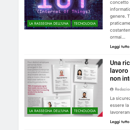
concetto 
informati
genere. T
praticamen
LA RASSEGNA DELL'UNA
TECNOLOGIA
costantem
ormai…
Leggi tutto
Una ric
lavoro
non int
Redazio
La sicurez
essere la
LA RASSEGNA DELL'UNA
TECNOLOGIA
lavoreran
Leggi tutto