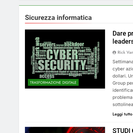
Sicurezza informatica
Dare pr
leader
Rick Va
Settimana
cyber azio
dollari. 
TRASFORMAZIONE DIGITALE
Group per
identific
problema 
sottolin
Leggi tutto
STUDI 