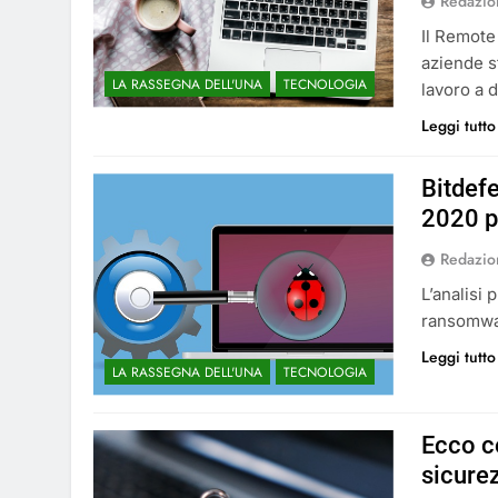
Redazio
Il Remot
aziende s
LA RASSEGNA DELL'UNA
TECNOLOGIA
lavoro a d
Leggi tutto
Bitdef
2020 pe
Redazio
L’analisi
ransomwar
Leggi tutto
LA RASSEGNA DELL'UNA
TECNOLOGIA
Ecco c
sicure