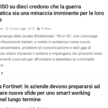
CISO su dieci credono che la guerra
atica sia una minaccia imminente per le loro
e
ne
6 Anni Ago
0
9 Mins
emerge dallo studio Bitdefender “10 in 10”, che coinvolge
rofessionisti italiani, e mette in evidenza come nuove
ansomware, problemi di comunicazione e skill gap di
e stiano minando il settore e impongano nei prossimi mesi
erventi concreti per affrontare e debellare la criminalità
ca.
a Fortinet: le aziende devono prepararsi ad
tare nuove sfide per uno smart working
 nel lungo termine