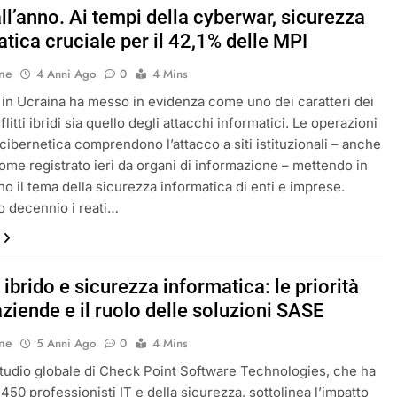
ll’anno. Ai tempi della cyberwar, sicurezza
tica cruciale per il 42,1% delle MPI
ne
4 Anni Ago
0
4 Mins
 in Ucraina ha messo in evidenza come uno dei caratteri dei
litti ibridi sia quello degli attacchi informatici. Le operazioni
 cibernetica comprendono l’attacco a siti istituzionali – anche
 come registrato ieri da organi di informazione – mettendo in
no il tema della sicurezza informatica di enti e imprese.
mo decennio i reati…
ibrido e sicurezza informatica: le priorità
aziende e il ruolo delle soluzioni SASE
ne
5 Anni Ago
0
4 Mins
studio globale di Check Point Software Technologies, che ha
450 professionisti IT e della sicurezza, sottolinea l’impatto