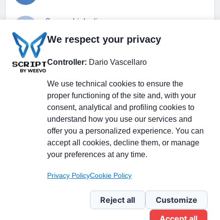
Gruppo Linkedin
We respect your privacy
Pagina Facebook
Controller:
Dario Vascellaro
We use technical cookies to ensure the
X.com
proper functioning of the site and, with your
consent, analytical and profiling cookies to
understand how you use our services and
offer you a personalized experience. You can
accept all cookies, decline them, or manage
Il Giornale delle PMI.
Disclaimer
Privacy Policy
Cookie
your preferences at any time.
Testata giornalistica
registrata al Tribunale di
Privacy Policy
Cookie Policy
Milano n. 353 del 19
novembre 2013 Powered By
Reject all
Customize
.
BlazeThemes
Accept all