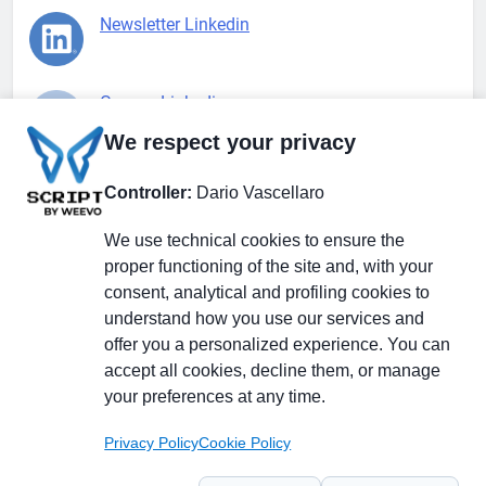
Newsletter Linkedin
Gruppo Linkedin
We respect your privacy
Pagina Facebook
Controller:
Dario Vascellaro
We use technical cookies to ensure the
X.com
proper functioning of the site and, with your
consent, analytical and profiling cookies to
understand how you use our services and
offer you a personalized experience. You can
accept all cookies, decline them, or manage
Il Giornale delle PMI.
Disclaimer
Privacy Policy
Cookie
your preferences at any time.
Testata giornalistica
registrata al Tribunale di
Privacy Policy
Cookie Policy
Milano n. 353 del 19
novembre 2013 Powered By