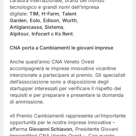
caratura internazionale, brand del mondo
tecnologico e grandi nomi dell’impresa
digitale:
TIM
,
H-Farm
,
Talent
Garden
,
Eolo
,
Edison
,
Wurth
,
Artigiancassa
,
Sixtema
,
Alpitour
,
Infocert
e
Ks Rent
.
CNA porta a Cambiamenti le giovani imprese
Anche quest’anno CNA Veneto Ovest
accompagnerà le imprese innovative vicentine
intenzionate a partecipare al premio. Gli specialisti
dell’associazione sono a disposizione degli
startupper interessati per verificare il rispetto dei
requisiti e per preparare e presentare la domanda
di ammissione.
«Il Premio Cambiamenti rappresenta un’importante
opportunità per le nostre imprese innovative –
afferma
Giovanni Schiavon
, Presidente Giovani
Imprenditori CNA Veneto Ovest –. Con questo