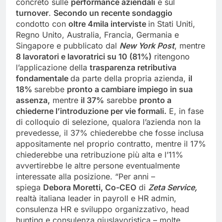
concreto sulle
performance aziendali
e sul
turnover
.
Secondo un recente sondaggio
condotto con
oltre 4mila interviste
in Stati Uniti,
Regno Unito, Australia, Francia, Germania e
Singapore e pubblicato dal
New York Post
, mentre
8 lavoratori e lavoratrici su 10 (81%)
ritengono
l’applicazione della
trasparenza retributiva
fondamentale
da parte della propria azienda,
il
18%
sarebbe
pronto a cambiare impiego in sua
assenza,
mentre
il 37%
sarebbe
pronto a
chiederne l’introduzione per vie formali.
E, in fase
di colloquio di selezione, qualora l’azienda non la
prevedesse, il 37% chiederebbe che fosse inclusa
appositamente nel proprio contratto, mentre il 17%
chiederebbe una retribuzione più alta e l’11%
avvertirebbe le altre persone eventualmente
interessate alla posizione. “Per anni –
spiega
Debora Moretti, Co-CEO
di
Zeta Service
,
realtà italiana leader in payroll e HR admin,
consulenza HR e sviluppo organizzativo, head
hunting e consulenza giuslavoristica – molte