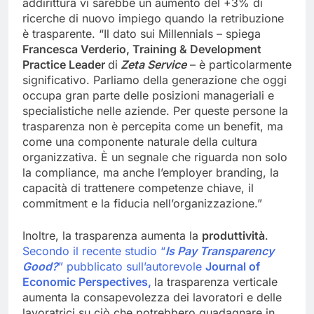
addirittura vi sarebbe un aumento del +3% di
ricerche di nuovo impiego quando la retribuzione
è trasparente. “Il dato sui Millennials – spiega
Francesca Verderio,
Training & Development
Practice Leader
di
Zeta Service
– è particolarmente
significativo. Parliamo della generazione che oggi
occupa gran parte delle posizioni manageriali e
specialistiche nelle aziende. Per queste persone la
trasparenza non è percepita come un benefit, ma
come una componente naturale della cultura
organizzativa. È un segnale che riguarda non solo
la compliance, ma anche l’employer branding, la
capacità di trattenere competenze chiave, il
commitment e la fiducia nell’organizzazione.”
Inoltre, la trasparenza aumenta la
produttività
.
Secondo il recente studio “
Is
Pay
Transparency
Good?
” pubblicato sull’autorevole
Journal of
Economic
Perspectives
,
la trasparenza verticale
aumenta la consapevolezza dei lavoratori e delle
lavoratrici su ciò che potrebbero guadagnare in