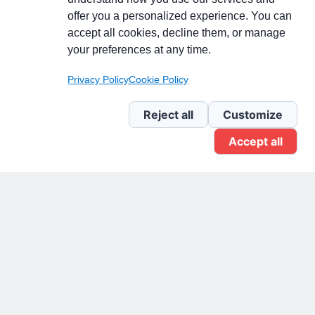
Partecipa alla discussione
offer you a personalized experience. You can
accept all cookies, decline them, or manage
your preferences at any time.
Pagina Linkedin
Privacy Policy
Cookie Policy
Newsletter Linkedin
Reject all
Customize
Accept all
Gruppo Linkedin
Pagina Facebook
X.com