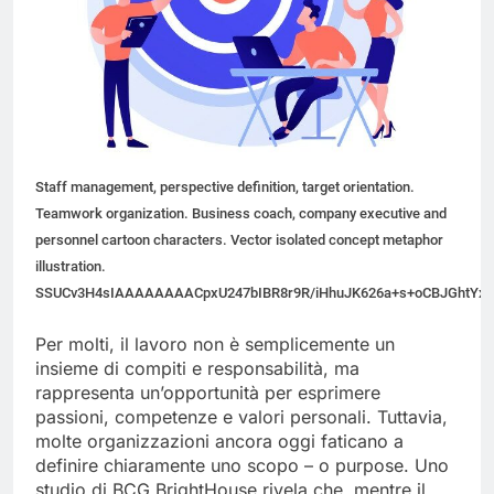
Staff management, perspective definition, target orientation.
Teamwork organization. Business coach, company executive and
personnel cartoon characters. Vector isolated concept metaphor
illustration.
SSUCv3H4sIAAAAAAAACpxU247bIBR8r9R/iHhuJK626a+s+oCBJGhtYxn
Per molti, il lavoro non è semplicemente un
insieme di compiti e responsabilità, ma
rappresenta un’opportunità per esprimere
passioni, competenze e valori personali. Tuttavia,
molte organizzazioni ancora oggi faticano a
definire chiaramente uno scopo – o purpose. Uno
studio di BCG BrightHouse rivela che, mentre il