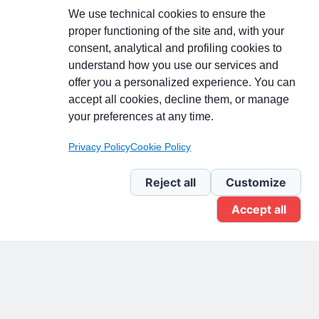
We use technical cookies to ensure the
proper functioning of the site and, with your
consent, analytical and profiling cookies to
understand how you use our services and
Partecipa alla discussione
offer you a personalized experience. You can
accept all cookies, decline them, or manage
your preferences at any time.
Pagina Linkedin
Privacy Policy
Cookie Policy
Newsletter Linkedin
Reject all
Customize
Accept all
Gruppo Linkedin
Pagina Facebook