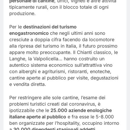
personale di cantine
, uffici, vigneti e altre attività
tipicamente rurali, con il blocco totale di ogni
produzione.
Per le
destinazioni del turismo
enogastronomico
che negli ultimi anni sono
cresciute a doppia cifra facendo da locomotore
alla ripresa del turismo in Italia, il futuro prossimo
appare molto preoccupante. Il Chianti classico, le
Langhe, la Valpolicella… hanno costruito un
autentico sistema economico sull’attrattiva vino
con alberghi e agriturismi, ristoranti, enoteche,
cantine aperte al pubblico per visite, degustazioni
e vendita diretta.
Per restringere alle sole cantine, l’esame dei
problemi turistici creati dal coronavirus, è
ipotizzabile che le
25.000 aziende enologiche
italiane aperte al pubblico
e fra esse le 5-8.000
ben organizzate per l’hospitality, occupino intorno
a
30.000 dipendenti stagionali addetti