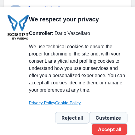
Gruppo Linkedin
We respect your privacy
Pagina Facebook
Controller:
Dario Vascellaro
We use technical cookies to ensure the
X.com
proper functioning of the site and, with your
consent, analytical and profiling cookies to
understand how you use our services and
offer you a personalized experience. You can
accept all cookies, decline them, or manage
Il Giornale delle PMI.
Disclaimer
Privacy Policy
Cookie
your preferences at any time.
Testata giornalistica
registrata al Tribunale di
Privacy Policy
Cookie Policy
Milano n. 353 del 19
novembre 2013 Powered By
Reject all
Customize
.
BlazeThemes
Accept all