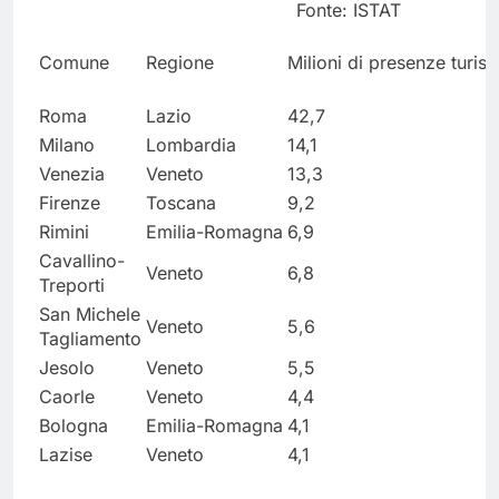
Fonte: ISTAT
Comune
Regione
Milioni di presenze turist
Roma
Lazio
42,7
Milano
Lombardia
14,1
Venezia
Veneto
13,3
Firenze
Toscana
9,2
Rimini
Emilia-Romagna
6,9
Cavallino-
Veneto
6,8
Treporti
San Michele
Veneto
5,6
Tagliamento
Jesolo
Veneto
5,5
Caorle
Veneto
4,4
Bologna
Emilia-Romagna
4,1
Lazise
Veneto
4,1