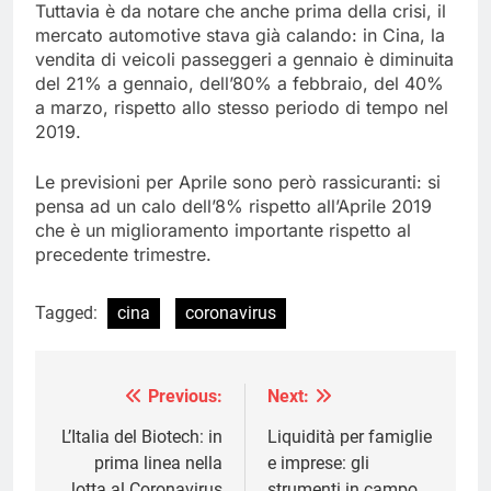
Tuttavia è da notare che anche prima della crisi, il
mercato automotive stava già calando: in Cina, la
vendita di veicoli passeggeri a gennaio è diminuita
del 21% a gennaio, dell’80% a febbraio, del 40%
a marzo, rispetto allo stesso periodo di tempo nel
2019.
Le previsioni per Aprile sono però rassicuranti: si
pensa ad un calo dell’8% rispetto all’Aprile 2019
che è un miglioramento importante rispetto al
precedente trimestre.
Tagged:
cina
coronavirus
Previous:
Next:
Navigazione
articoli
L’Italia del Biotech: in
Liquidità per famiglie
prima linea nella
e imprese: gli
lotta al Coronavirus
strumenti in campo