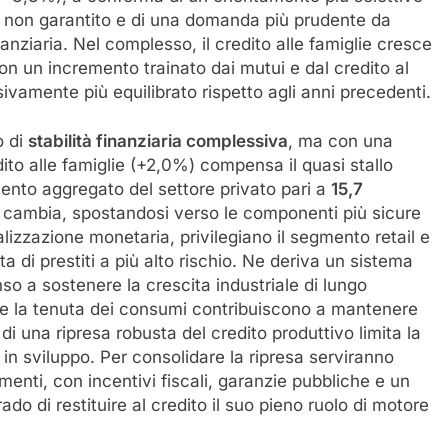
to non garantito e di una domanda più prudente da
nziaria. Nel complesso, il credito alle famiglie cresce
on un incremento trainato dai mutui e dal credito al
ivamente più equilibrato rispetto agli anni precedenti.
o di
stabilità finanziaria complessiva
, ma con una
ito alle famiglie (+2,0%) compensa il quasi stallo
nto aggregato del settore privato pari a
15,7
 cambia, spostandosi verso le componenti più sicure
lizzazione monetaria, privilegiano il segmento retail e
 di prestiti a più alto rischio. Ne deriva un sistema
o a sostenere la crescita industriale di lungo
 e la tenuta dei consumi contribuiscono a mantenere
i una ripresa robusta del credito produttivo limita la
a in sviluppo. Per consolidare la ripresa serviranno
imenti, con incentivi fiscali, garanzie pubbliche e un
ado di restituire al credito il suo pieno ruolo di motore