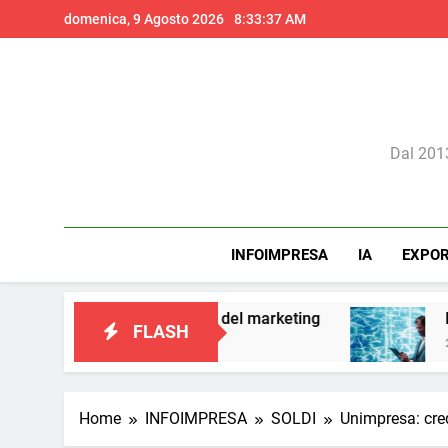
Skip
domenica, 9 Agosto 2026
8:33:39 AM
to
content
Il 
Dal 2013
INFOIMPRESA
IA
EXPO
e italiana del marketing
Perché l’intelligenza
FLASH
2 Giorni Ago
Home
INFOIMPRESA
SOLDI
Unimpresa: cred