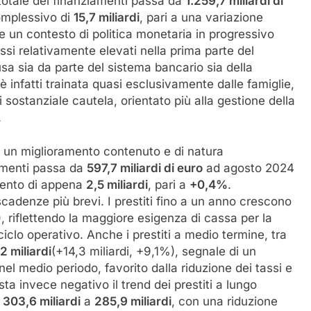
 totale dei finanziamenti passa da
1.259,7 miliardi di
omplessivo di
15,7 miliardi
, pari a una variazione
e un contesto di politica monetaria in progressivo
si relativamente elevati nella prima parte del
sa sia da parte del sistema bancario sia della
è infatti trainata quasi esclusivamente dalle famiglie,
sostanziale cautela, orientato più alla gestione della
.
o un miglioramento contenuto e di natura
iamenti passa da
597,7 miliardi di euro
ad agosto 2024
ento di appena
2,5 miliardi
, pari a
+0,4%
.
cadenze più brevi. I prestiti fino a un anno crescono
, riflettendo la maggiore esigenza di cassa per la
ciclo operativo. Anche i prestiti a medio termine, tra
2 miliardi
(+14,3 miliardi, +9,1%), segnale di un
 nel medio periodo, favorito dalla riduzione dei tassi e
sta invece negativo il trend dei prestiti a lungo
a
303,6 miliardi
a
285,9 miliardi
, con una riduzione