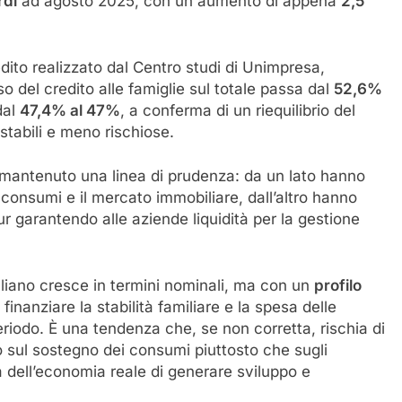
rdi
ad agosto 2025, con un aumento di appena
2,5
ito realizzato dal Centro studi di Unimpresa,
so del credito alle famiglie sul totale passa dal
52,6%
dal
47,4% al 47%
, a conferma di un riequilibrio del
stabili e meno rischiose.
 mantenuto una linea di prudenza: da un lato hanno
consumi e il mercato immobiliare, dall’altro hanno
ur garantendo alle aziende liquidità per la gestione
taliano cresce in termini nominali, ma con un
profilo
 finanziare la stabilità familiare e la spesa delle
periodo. È una tendenza che, se non corretta, rischia di
 sul sostegno dei consumi piuttosto che sugli
 dell’economia reale di generare sviluppo e