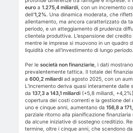
profonde differenze tra famiglie e imprese. Il
euro
a
1.275,4 miliardi
, con un incremento c
dell’
1,2%
. Una dinamica moderata, che riflett
allentamento, ma ancora caratterizzato da tas
periodo, e un atteggiamento di prudenza diffu
clientela produttiva. L’espansione del credito 
mentre le imprese si muovono in un quadro di 
liquidità che all’investimento di lungo periodo
Per le
società non finanziarie
, i dati mostran
prevalentemente tattica. Il totale dei finanz
a
600,2 miliardi
ad agosto 2025, con un aum
L’incremento deriva quasi interamente dalle s
da
137,3 a 143,1 miliardi
(+5,8 miliardi, +4,2%)
copertura dei costi correnti e la gestione del 
uno e cinque anni, aumentano da
156,8 a 171,
parziale ritorno alla pianificazione finanziaria
da alcune iniziative di sostegno creditizio. Re
termine, oltre i cinque anni, che scendono d