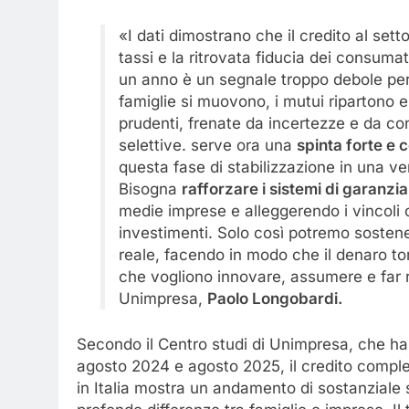
«I dati dimostrano che il credito al sett
tassi e la ritrovata fiducia dei consuma
un anno è un segnale troppo debole per
famiglie si muovono, i mutui ripartono 
prudenti, frenate da incertezze e da co
selettive. serve ora una
spinta forte e 
questa fase di stabilizzazione in una ver
Bisogna
rafforzare i sistemi di garanzi
medie imprese e alleggerendo i vincoli c
investimenti. Solo così potremo sostener
reale, facendo in modo che il denaro to
che vogliono innovare, assumere e far ri
Unimpresa,
Paolo Longobardi.
Secondo il Centro studi di Unimpresa, che ha el
agosto 2024 e agosto 2025, il credito comple
in Italia mostra un andamento di sostanziale s