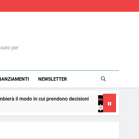
nsato per
NANZIAMENTI
NEWSLETTER
i prendono decisioni
La teoria dei cerchi
5 Giorni Ago