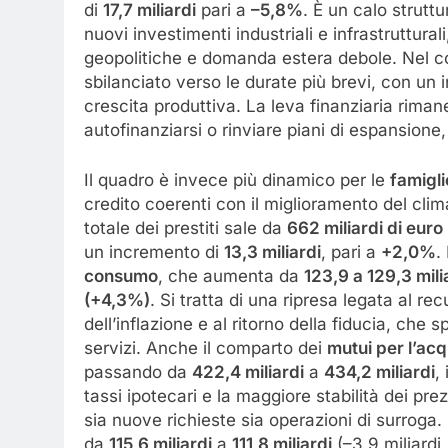
di
17,7 miliardi
pari a
–5,8%
. È un calo struttu
nuovi investimenti industriali e infrastruttur
geopolitiche e domanda estera debole. Nel comp
sbilanciato verso le durate più brevi, con un
crescita produttiva. La leva finanziaria riman
autofinanziarsi o rinviare piani di espansione, 
Il quadro è invece più dinamico per le
famigli
credito coerenti con il miglioramento del clima
totale dei prestiti sale da
662 miliardi di euro
un incremento di
13,3 miliardi
, pari a
+2,0%
.
consumo
, che aumenta da
123,9 a 129,3 mili
(+4,3%)
. Si tratta di una ripresa legata al r
dell’inflazione e al ritorno della fiducia, che 
servizi. Anche il comparto dei
mutui per l’acq
passando da
422,4 miliardi
a
434,2 miliardi
,
tassi ipotecari e la maggiore stabilità dei pre
sia nuove richieste sia operazioni di surroga
da
115,6 miliardi
a
111,8 miliardi
(–3,9 miliardi