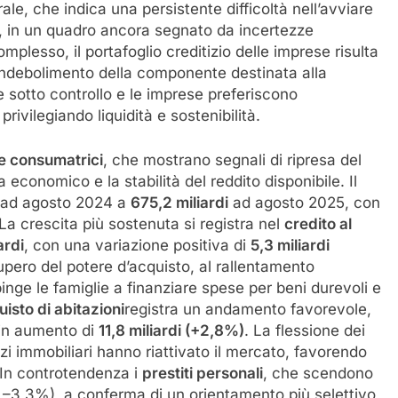
rale, che indica una persistente difficoltà nell’avviare
ali, in un quadro ancora segnato da incertezze
lesso, il portafoglio creditizio delle imprese risulta
 indebolimento della componente destinata alla
e sotto controllo e le imprese preferiscono
privilegiando liquidità e sostenibilità.
e consumatrici
, che mostrano segnali di ripresa del
 economico e la stabilità del reddito disponibile. Il
ad agosto 2024 a
675,2 miliardi
ad agosto 2025, con
 La crescita più sostenuta si registra nel
credito al
ardi
, con una variazione positiva di
5,3 miliardi
ecupero del potere d’acquisto, al rallentamento
spinge le famiglie a finanziare spese per beni durevoli e
uisto di abitazioni
registra un andamento favorevole,
 in aumento di
11,8 miliardi (+2,8%)
. La flessione dei
zzi immobiliari hanno riattivato il mercato, favorendo
. In controtendenza i
prestiti personali
, che scendono
, –3,3%), a conferma di un orientamento più selettivo