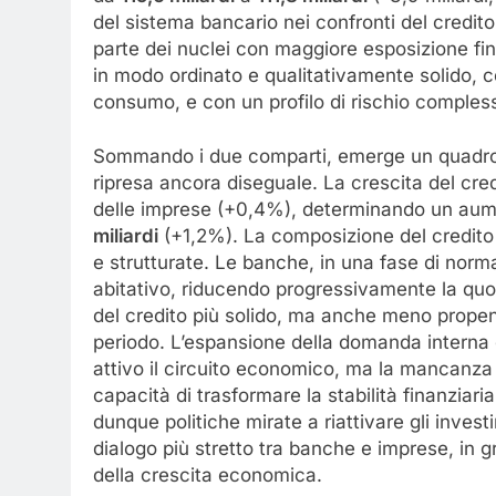
del sistema bancario nei confronti del credi
parte dei nuclei con maggiore esposizione fina
in modo ordinato e qualitativamente solido, c
consumo, e con un profilo di rischio compless
Sommando i due comparti, emerge un quadr
ripresa ancora diseguale. La crescita del cred
delle imprese (+0,4%), determinando un aume
miliardi
(+1,2%). La composizione del credito
e strutturate. Le banche, in una fase di norma
abitativo, riducendo progressivamente la quota
del credito più solido, ma anche meno propens
periodo. L’espansione della domanda interna
attivo il circuito economico, ma la mancanza d
capacità di trasformare la stabilità finanziari
dunque politiche mirate a riattivare gli invest
dialogo più stretto tra banche e imprese, in gr
della crescita economica.