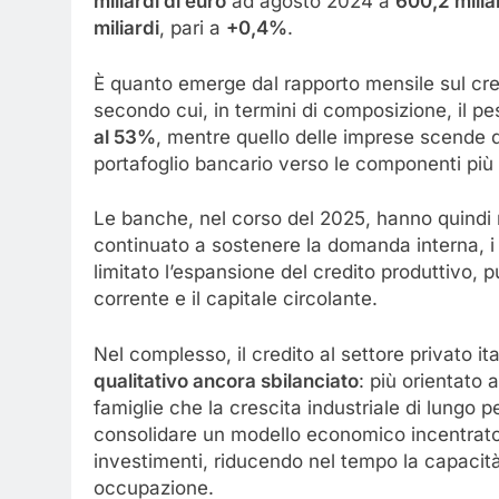
miliardi di euro
ad agosto 2024 a
600,2 milia
miliardi
, pari a
+0,4%
.
È quanto emerge dal rapporto mensile sul cred
secondo cui, in termini di composizione, il pe
al 53%
, mentre quello delle imprese scende 
portafoglio bancario verso le componenti più 
Le banche, nel corso del 2025, hanno quindi
continuato a sostenere la domanda interna, i 
limitato l’espansione del credito produttivo, p
corrente e il capitale circolante.
Nel complesso, il credito al settore privato i
qualitativo ancora sbilanciato
: più orientato a
famiglie che la crescita industriale di lungo 
consolidare un modello economico incentrato
investimenti, riducendo nel tempo la capacità
occupazione.