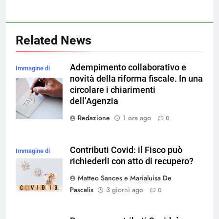
Related News
Adempimento collaborativo e
Immagine di
novità della riforma fiscale. In una
rawpixel.com su
circolare i chiarimenti
Magnific
dell’Agenzia
Redazione
1 ora ago
0
Contributi Covid: il Fisco può
Immagine di
richiederli con atto di recupero?
magnific
Matteo Sances e Marialuisa De
Pascalis
3 giorni ago
0