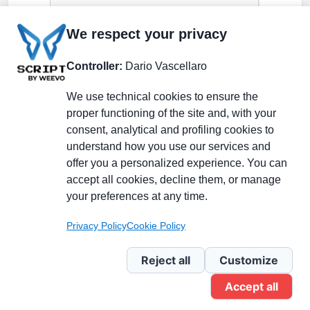
We respect your privacy
Controller:
Dario Vascellaro
We use technical cookies to ensure the
proper functioning of the site and, with your
consent, analytical and profiling cookies to
understand how you use our services and
Partecipa alla discussione
offer you a personalized experience. You can
accept all cookies, decline them, or manage
your preferences at any time.
Pagina Linkedin
Privacy Policy
Cookie Policy
Newsletter Linkedin
Reject all
Customize
Accept all
Gruppo Linkedin